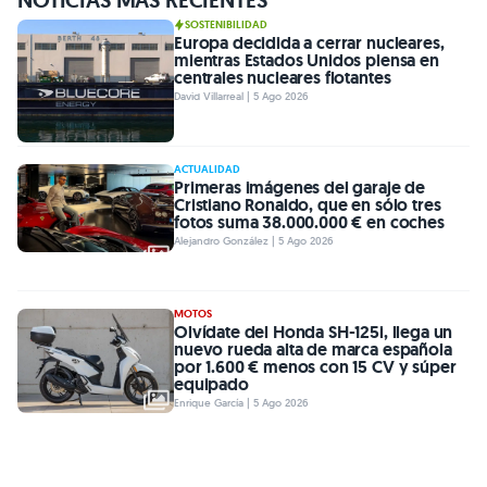
NOTICIAS MÁS RECIENTES
SOSTENIBILIDAD
Europa decidida a cerrar nucleares,
mientras Estados Unidos piensa en
centrales nucleares flotantes
David Villarreal | 5 Ago 2026
ACTUALIDAD
Primeras imágenes del garaje de
Cristiano Ronaldo, que en sólo tres
fotos suma 38.000.000 € en coches
Alejandro González | 5 Ago 2026
MOTOS
Olvídate del Honda SH-125i, llega un
nuevo rueda alta de marca española
por 1.600 € menos con 15 CV y súper
equipado
Enrique García | 5 Ago 2026