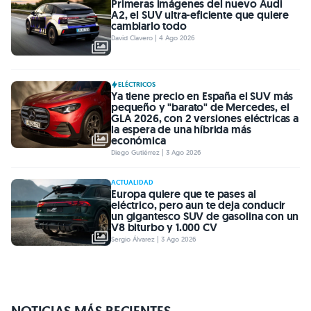
Primeras imágenes del nuevo Audi
A2, el SUV ultra-eficiente que quiere
cambiarlo todo
David Clavero | 4 Ago 2026
ELÉCTRICOS
Ya tiene precio en España el SUV más
pequeño y "barato" de Mercedes, el
GLA 2026, con 2 versiones eléctricas a
la espera de una híbrida más
económica
Diego Gutiérrez | 3 Ago 2026
ACTUALIDAD
Europa quiere que te pases al
eléctrico, pero aun te deja conducir
un gigantesco SUV de gasolina con un
V8 biturbo y 1.000 CV
Sergio Álvarez | 3 Ago 2026