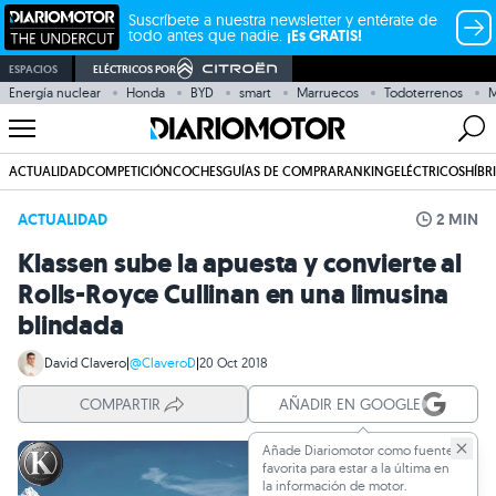
Suscríbete a nuestra newsletter y entérate de
todo antes que nadie.
¡Es GRATIS!
ESPACIOS
ELÉCTRICOS POR
Energía nuclear
Honda
BYD
smart
Marruecos
Todoterrenos
M
ACTUALIDAD
COMPETICIÓN
COCHES
GUÍAS DE COMPRA
RANKING
ELÉCTRICOS
HÍBR
ACTUALIDAD
2 MIN
Klassen sube la apuesta y convierte al
Rolls-Royce Cullinan en una limusina
blindada
David Clavero
|
@ClaveroD
|
20 Oct 2018
COMPARTIR
AÑADIR EN GOOGLE
Añade Diariomotor como fuente
favorita para estar a la última en
la información de motor.