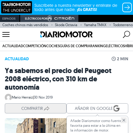
Suscríbete a nuestra newsletter y entérate de
todo antes que nadie.
¡Es GRATIS!
ESPACIOS
ELÉCTRICOS POR
Coches chinos más vendidos
Skoda Octavia
Yamaha TMAX
Todoterreno
ACTUALIDAD
COMPETICIÓN
COCHES
GUÍAS DE COMPRA
RANKING
ELÉCTRICOS
HÍBR
ACTUALIDAD
2 MIN
Ya sabemos el precio del Peugeot
2008 eléctrico, con 310 km de
autonomía
Mario Herraiz
|
30 Nov 2019
COMPARTIR
AÑADIR EN GOOGLE
Añade Diariomotor como fuente
favorita para estar a la última en
la información de motor.