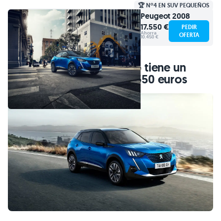
🏆 Nº4 EN SUV PEQUEÑOS
Peugeot
2008
17.550 €
PEDIR
Ahorra
OFERTA
10.450 €
El Peugeot 2008 eléctrico tiene un
precio de partida de 32.550 euros