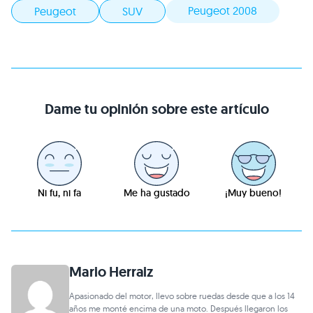
Peugeot 2008
Peugeot
SUV
Dame tu opinión sobre este artículo
Ni fu, ni fa
Me ha gustado
¡Muy bueno!
Mario Herraiz
Apasionado del motor, llevo sobre ruedas desde que a los 14
años me monté encima de una moto. Después llegaron los