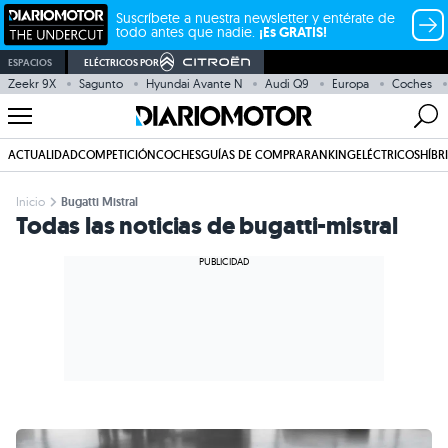
Suscríbete a nuestra newsletter y entérate de
todo antes que nadie.
¡Es GRATIS!
ESPACIOS
ELÉCTRICOS POR
Zeekr 9X
Sagunto
Hyundai Avante N
Audi Q9
Europa
Coches
ACTUALIDAD
COMPETICIÓN
COCHES
GUÍAS DE COMPRA
RANKING
ELÉCTRICOS
HÍBR
Inicio
Bugatti Mistral
Todas las noticias de bugatti-mistral