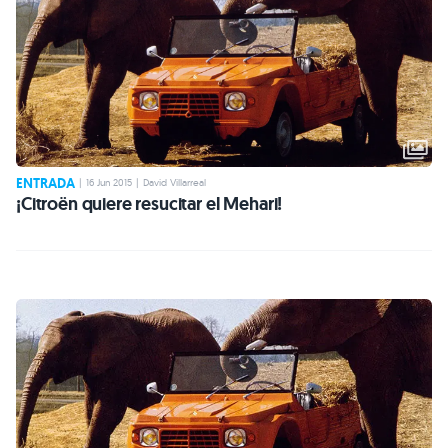
ENTRADA
|
16 Jun 2015
|
David Villarreal
¡Citroën quiere resucitar el Mehari!