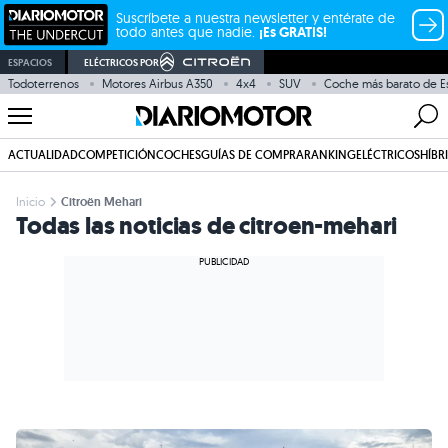
Suscríbete a nuestra newsletter y entérate de
todo antes que nadie.
¡Es GRATIS!
ESPACIOS
ELÉCTRICOS POR
Todoterrenos
Motores Airbus A350
4x4
SUV
Coche más barato de E
ACTUALIDAD
COMPETICIÓN
COCHES
GUÍAS DE COMPRA
RANKING
ELÉCTRICOS
HÍBR
Inicio
Citroën Mehari
Todas las noticias de citroen-mehari