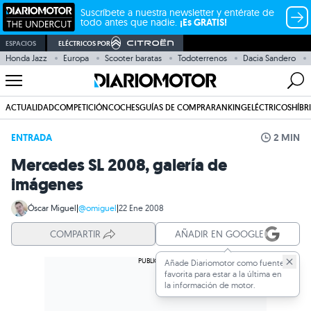
Suscríbete a nuestra newsletter y entérate de
todo antes que nadie.
¡Es GRATIS!
ESPACIOS
ELÉCTRICOS POR
Honda Jazz
Europa
Scooter baratas
Todoterrenos
Dacia Sandero
ACTUALIDAD
COMPETICIÓN
COCHES
GUÍAS DE COMPRA
RANKING
ELÉCTRICOS
HÍBR
ENTRADA
2 MIN
Mercedes SL 2008, galería de
imágenes
Óscar Miguel
|
@omiguel
|
22 Ene 2008
COMPARTIR
AÑADIR EN GOOGLE
Añade Diariomotor como fuente
favorita para estar a la última en
la información de motor.