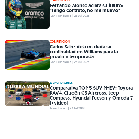
COMPETICIÓN
Fernando Alonso aclara su futuro:
"Tengo contrato, no me muevo"
Iván Fernández | 23 Jul 2026
COMPETICIÓN
Carlos Sainz deja en duda su
continuidad en Williams para la
próxima temporada
Iván Fernández | 23 Jul 2026
ENCHUFABLES
Comparativa TOP 5 SUV PHEV: Toyota
RAV4, Citroën C5 Aircross, Jeep
Compass, Hyundai Tucson y Omoda 7
(+vídeo)
Javier López | 23 Jul 2026