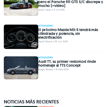
pero el Porsche 911 GT3 S/C discrepa y
mucho (+vídeo)
Javier López | 8 Jul 2026
ACTUALIDAD
El próximo Mazda MX-5 tendrá más
cilindrada y potencia, sin
electrificación
David Clavero | 30 Jun 2026
ACTUALIDAD
Audi TT, su primer restomod rinde
homenaje al TTS Concept
Sergio Álvarez | 19 May 2026
NOTICIAS MÁS RECIENTES