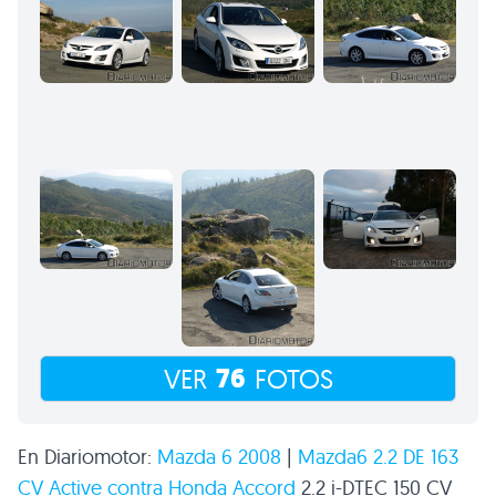
76
VER
FOTOS
En Diariomotor:
Mazda 6 2008
|
Mazda6 2.2
DE 163
CV
Active contra
Honda Accord
2.2 i-DTEC 150
CV