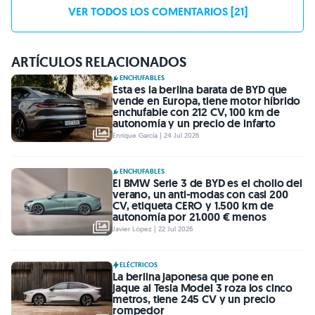
VER TODOS LOS COMENTARIOS [21]
ARTÍCULOS RELACIONADOS
ENCHUFABLES
Esta es la berlina barata de BYD que
vende en Europa, tiene motor híbrido
enchufable con 212 CV, 100 km de
autonomía y un precio de infarto
Enrique García | 24 Jul 2026
ENCHUFABLES
El BMW Serie 3 de BYD es el chollo del
verano, un anti-modas con casi 200
CV, etiqueta CERO y 1.500 km de
autonomía por 21.000 € menos
Javier López | 22 Jul 2026
ELÉCTRICOS
La berlina japonesa que pone en
jaque al Tesla Model 3 roza los cinco
metros, tiene 245 CV y un precio
rompedor