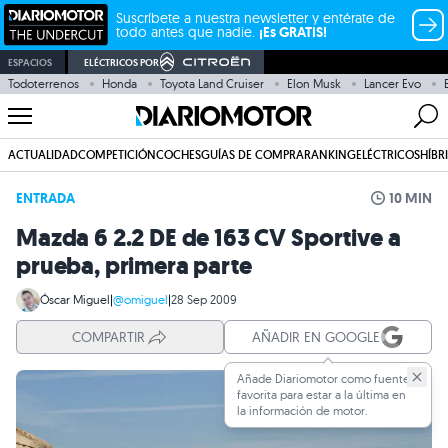
Suscríbete a nuestra newsletter y entérate de
todo antes que nadie.
¡Es GRATIS!
ESPACIOS
ELÉCTRICOS POR
Todoterrenos
Honda
Toyota Land Cruiser
Elon Musk
Lancer Evo
ACTUALIDAD
COMPETICIÓN
COCHES
GUÍAS DE COMPRA
RANKING
ELÉCTRICOS
HÍBR
ENTRADA
10 MIN
Mazda 6 2.2 DE de 163 CV Sportive a
prueba, primera parte
Óscar Miguel
|
@omiguel
|
28 Sep 2009
COMPARTIR
AÑADIR EN GOOGLE
Añade Diariomotor como fuente
favorita para estar a la última en
la información de motor.