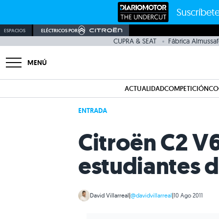
Suscríbete
ESPACIOS
ELÉCTRICOS POR
CUPRA & SEAT
Fábrica Almussaf
MENÚ
ACTUALIDAD
COMPETICIÓN
CO
ENTRADA
Citroën C2 V6
estudiantes 
David Villarreal
|
@davidvillarreal
|
10 Ago 2011