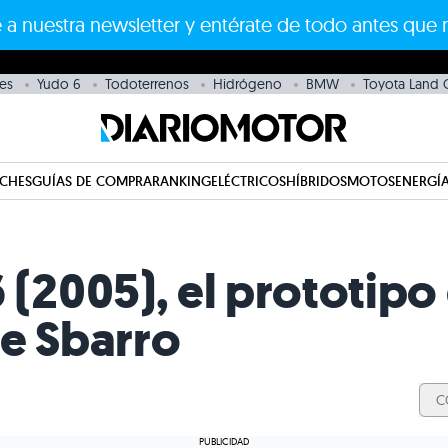
 a nuestra newsletter y entérate de todo antes que 
es
Yudo 6
Todoterrenos
Hidrógeno
BMW
Toyota Land C
CHES
GUÍAS DE COMPRA
RANKING
ELÉCTRICOS
HÍBRIDOS
MOTOS
ENERGÍA
 (2005), el prototipo 
de Sbarro
C