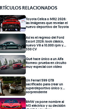
RTÍCULOS RELACIONADOS
Toyota Celica o MR2 2026:
las imágenes que revelan el
nuevo deportivo de Toyota
Así es el regreso del Ford
Escort 2026: look clásico,
nuevo V8 a 10.000 rpm y
330 CV
Qué hace único a un Alfa
Romeo: prueba en circuito
muy especial con vídeo
Un Ferrari 599 GTB
sacrificado para crear un
superdeportivo único y
sorprendente
BMW ya pone nombre al
M3 eléctrico y su decisión