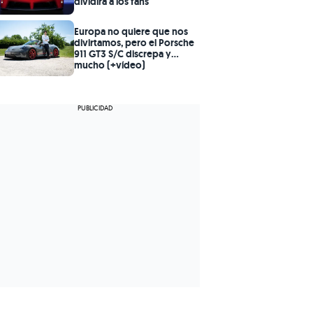
dividirá a los fans
Europa no quiere que nos
divirtamos, pero el Porsche
911 GT3 S/C discrepa y
mucho (+vídeo)