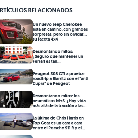
RTÍCULOS RELACIONADOS
Un nuevo Jeep Cherokee
está en camino, con grandes
sorpresas, pero sin olvidar
su faceta 4x4
Desmontando mitos:
¿Seguro que mantener un
Ferrari es tan
prohibitivamente caro
como dicen?
Peugeot 308 GTI a prueba:
roadtrip a Biarritz con el "anti
Cupra" de Peugeot
Desmontando mitos: los
neumáticos M+S. ¿Hay vida
más allá de la tracción a las
cuatro ruedas?
La última de Chris Harris en
Top Gear es un cara a cara
entre el Porsche 911 R y el
Aston Martin V12 Vantage S