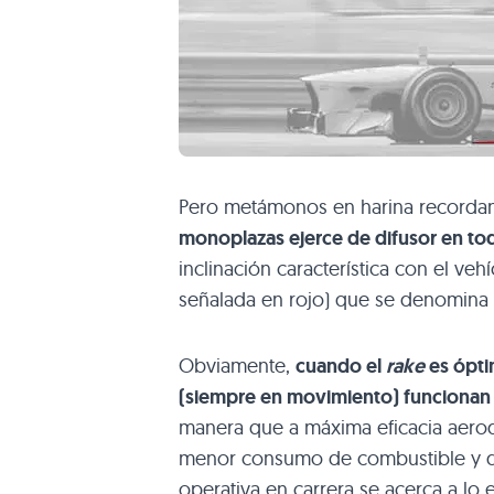
Pero metámonos en harina record
monoplazas ejerce de difusor en tod
inclinación característica con el ve
señalada en rojo) que se denomina
Obviamente,
cuando el
rake
es ópti
(siempre en movimiento) funcionan 
manera que a máxima eficacia aerod
menor consumo de combustible y de
operativa en carrera se acerca a l