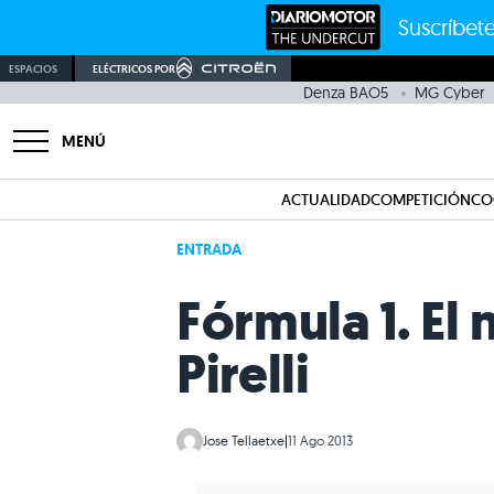
Suscríbete
ESPACIOS
ELÉCTRICOS POR
Denza BAO5
MG Cyber
MENÚ
ACTUALIDAD
COMPETICIÓN
CO
ENTRADA
Fórmula 1. El
Pirelli
Jose Tellaetxe
|
11 Ago 2013