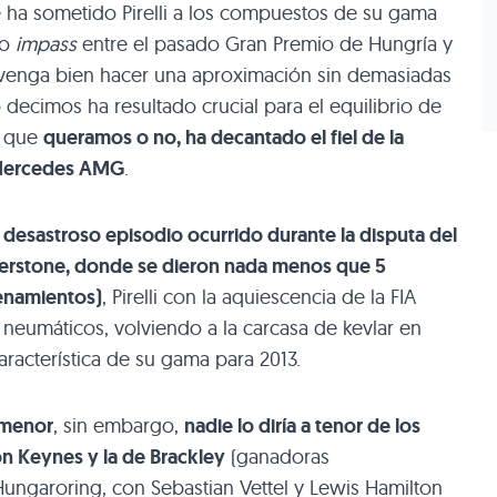
 ha sometido Pirelli a los compuestos de su gama
do
impass
entre el pasado Gran Premio de Hungría y
ez venga bien hacer una aproximación sin demasiadas
ecimos ha resultado crucial para el equilibrio de
y que
queramos o no, ha decantado el fiel de la
 Mercedes
AMG
.
l desastroso episodio ocurrido durante la disputa del
verstone, donde se dieron nada menos que 5
renamientos)
, Pirelli con la aquiescencia de la
FIA
 neumáticos, volviendo a la carcasa de kevlar en
aracterística de su gama para 2013.
 menor
, sin embargo,
nadie lo diría a tenor de los
on Keynes y la de Brackley
(ganadoras
ungaroring, con Sebastian Vettel y Lewis Hamilton