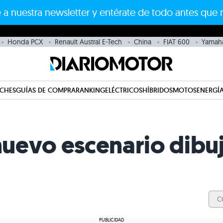
 a nuestra newsletter y entérate de todo antes que 
Honda PCX
Renault Austral E-Tech
China
FIAT 600
Yamah
CHES
GUÍAS DE COMPRA
RANKING
ELÉCTRICOS
HÍBRIDOS
MOTOS
ENERGÍA
 nuevo escenario dib
C