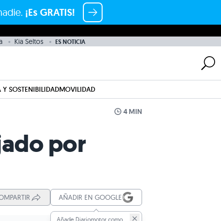
nadie.
¡Es GRATIS!
a
Kia Seltos
ES NOTICIA
 Y SOSTENIBILIDAD
MOVILIDAD
4 MIN
ujado por
OMPARTIR
AÑADIR EN GOOGLE
Añade Diariomotor como