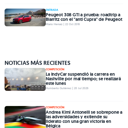
ENTRADA
Peugeot 308 GTI a prueba: roadtrip a
Biarritz con el "anti Cupra" de Peugeot
Mario Herraiz | 22 Oct 2016
NOTICIAS MÁS RECIENTES
COMPETICIÓN
La IndyCar suspendió la carrera en
Nashville por mal tiempo; se realizará
este lunes
Humberto Gutiérrez | 20 Jul 2026
COMPETICIÓN
Andrea Kimi Antonelli se sobrepone a
las adversidades y extiende su
liderato con una gran victoria en
Bélgica