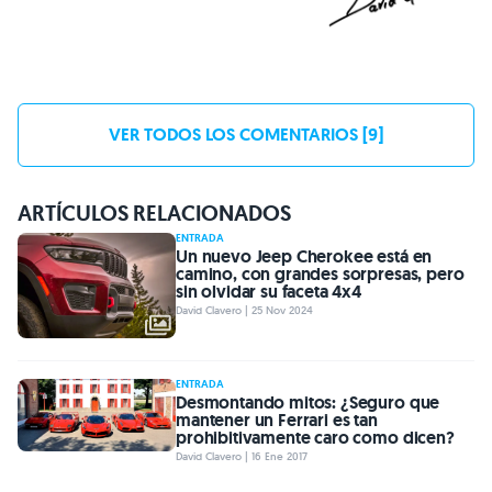
VER TODOS LOS COMENTARIOS [9]
ARTÍCULOS RELACIONADOS
ENTRADA
Un nuevo Jeep Cherokee está en
camino, con grandes sorpresas, pero
sin olvidar su faceta 4x4
David Clavero | 25 Nov 2024
ENTRADA
Desmontando mitos: ¿Seguro que
mantener un Ferrari es tan
prohibitivamente caro como dicen?
David Clavero | 16 Ene 2017