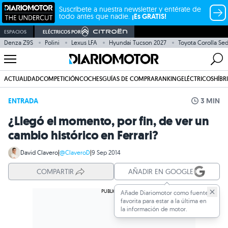
Suscríbete a nuestra newsletter y entérate de
todo antes que nadie.
¡Es GRATIS!
ESPACIOS
ELÉCTRICOS POR
Denza Z9S
Polini
Lexus LFA
Hyundai Tucson 2027
Toyota Corolla Se
ACTUALIDAD
COMPETICIÓN
COCHES
GUÍAS DE COMPRA
RANKING
ELÉCTRICOS
HÍBR
ENTRADA
3 MIN
¿Llegó el momento, por fin, de ver un
cambio histórico en Ferrari?
David Clavero
|
@ClaveroD
|
9 Sep 2014
COMPARTIR
AÑADIR EN GOOGLE
Añade Diariomotor como fuente
favorita para estar a la última en
la información de motor.