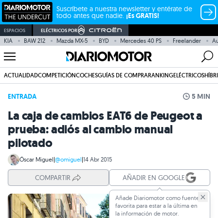
Suscríbete a nuestra newsletter y entérate de
todo antes que nadie.
¡Es GRATIS!
ESPACIOS
ELÉCTRICOS POR
KIA
BAW 212
Mazda MX-5
BYD
Mercedes 40 PS
Freelander
A
ACTUALIDAD
COMPETICIÓN
COCHES
GUÍAS DE COMPRA
RANKING
ELÉCTRICOS
HÍBR
ENTRADA
5 MIN
La caja de cambios EAT6 de Peugeot a
prueba: adiós al cambio manual
pilotado
Óscar Miguel
|
@omiguel
|
14 Abr 2015
COMPARTIR
AÑADIR EN GOOGLE
Añade Diariomotor como fuente
favorita para estar a la última en
la información de motor.