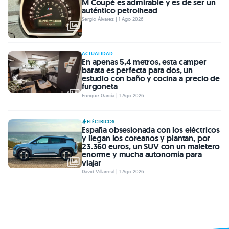
M Coupé es admirable y es de ser un
auténtico petrolhead
Sergio Álvarez | 1 Ago 2026
ACTUALIDAD
En apenas 5,4 metros, esta camper
barata es perfecta para dos, un
estudio con baño y cocina a precio de
furgoneta
Enrique García | 1 Ago 2026
ELÉCTRICOS
España obsesionada con los eléctricos
y llegan los coreanos y plantan, por
23.360 euros, un SUV con un maletero
enorme y mucha autonomía para
viajar
David Villarreal | 1 Ago 2026