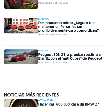
David Clavero | 25 Nov 2024
ENTRADA
Desmontando mitos: ¿Seguro que
mantener un Ferrari es tan
prohibitivamente caro como dicen?
David Clavero | 16 Ene 2017
ENTRADA
Peugeot 308 GTI a prueba: roadtrip a
Biarritz con el "anti Cupra" de Peugeot
Mario Herraiz | 22 Oct 2016
NOTICIAS MÁS RECIENTES
ACTUALIDAD
Hacer casi 600.000 km a un BMW Z4