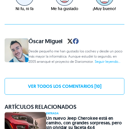
Ni fu, ni fa
Me ha gustado
¡Muy bueno!
Óscar Miguel
Desde pequeño me han gustado los coches y desde un poco
más mayor la informática. Aunque estudié lo segundo, en
2005 arranqué el proyecto de Diariomotor.
Seguir leyendo...
VER TODOS LOS COMENTARIOS [10]
ARTÍCULOS RELACIONADOS
ENTRADA
Un nuevo Jeep Cherokee está en
camino, con grandes sorpresas, pero
sin olvidar su faceta 4x4