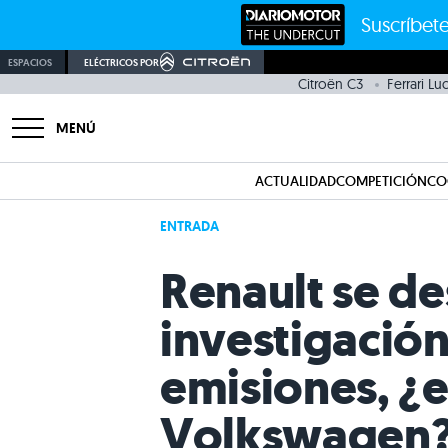
Suscríbete
ESPACIOS
ELÉCTRICOS POR
Citroën C3
Ferrari L
MENÚ
ACTUALIDAD
COMPETICIÓN
CO
ENTRADA
Renault se de
investigación
emisiones, ¿
Volkswagen