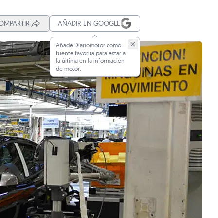
OMPARTIR
AÑADIR EN GOOGLE
Añade Diariomotor como
fuente favorita para estar a
la última en la información
de motor.