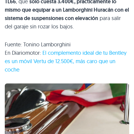
TL66
, que
solo cuesta 3.400€, prácticamente lo
mismo que equipar a un Lamborghini Huracán con el
sistema de suspensiones con elevación
para salir
del garaje sin rozar los bajos.
Fuente: Tonino Lamborghini
En Diariomotor:
El complemento ideal de tu Bentley
es un móvil Vertu de 12.500€, más caro que un
coche