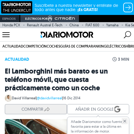
Suscríbete a nuestra newsletter y entérate de
todo antes que nadie.
¡Es GRATIS!
ESPACIOS
ELÉCTRICOS POR
Honda PCX
Renault Austral E-Tech
China
FIAT 600
Yamaha
Kia S
ACTUALIDAD
COMPETICIÓN
COCHES
GUÍAS DE COMPRA
RANKING
ELÉCTRICOS
HÍBR
ACTUALIDAD
3 MIN
El Lamborghini más barato es un
teléfono móvil, que cuesta
prácticamente como un coche
David Villarreal
|
@davidvillarreal
|
16 Dic 2014
COMPARTIR
AÑADIR EN GOOGLE
Añade Diariomotor como fuente
favorita para estar a la última en
la información de motor.