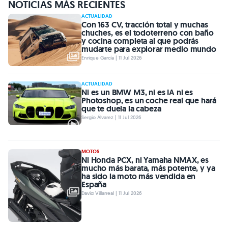
NOTICIAS MÁS RECIENTES
ACTUALIDAD
Con 163 CV, tracción total y muchas
chuches, es el todoterreno con baño
y cocina completa al que podrás
mudarte para explorar medio mundo
Enrique García | 11 Jul 2026
ACTUALIDAD
Ni es un BMW M3, ni es IA ni es
Photoshop, es un coche real que hará
que te duela la cabeza
Sergio Álvarez | 11 Jul 2026
MOTOS
Ni Honda PCX, ni Yamaha NMAX, es
mucho más barata, más potente, y ya
ha sido la moto más vendida en
España
David Villarreal | 11 Jul 2026