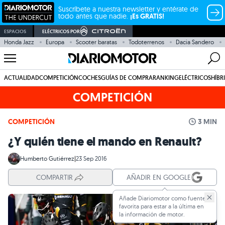
Suscríbete a nuestra newsletter y entérate de
todo antes que nadie.
¡Es GRATIS!
ESPACIOS
ELÉCTRICOS POR
Honda Jazz
Europa
Scooter baratas
Todoterrenos
Dacia Sandero
ACTUALIDAD
COMPETICIÓN
COCHES
GUÍAS DE COMPRA
RANKING
ELÉCTRICOS
HÍBR
COMPETICIÓN
COMPETICIÓN
3 MIN
¿Y quién tiene el mando en Renault?
Humberto Gutiérrez
|
23 Sep 2016
COMPARTIR
AÑADIR EN GOOGLE
Añade Diariomotor como fuente
favorita para estar a la última en
la información de motor.