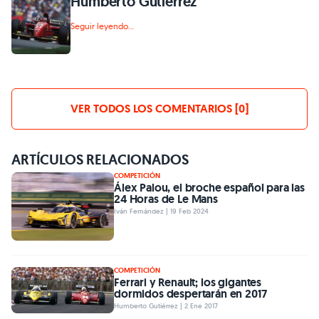
Humberto Gutiérrez
Seguir leyendo...
VER TODOS LOS COMENTARIOS [0]
ARTÍCULOS RELACIONADOS
COMPETICIÓN
Álex Palou, el broche español para las
24 Horas de Le Mans
Iván Fernández | 19 Feb 2024
COMPETICIÓN
Ferrari y Renault; los gigantes
dormidos despertarán en 2017
Humberto Gutiérrez | 2 Ene 2017