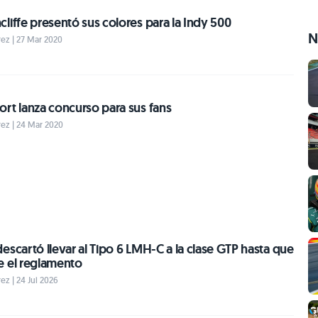
liffe presentó sus colores para la Indy 500
N
ez | 27 Mar 2020
rt lanza concurso para sus fans
ez | 24 Mar 2020
escartó llevar al Tipo 6 LMH-C a la clase GTP hasta que
e el reglamento
z | 24 Jul 2026