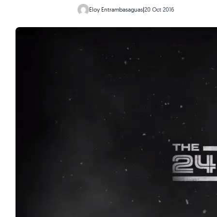
Eloy Entrambasaguas
|
20 Oct 2016