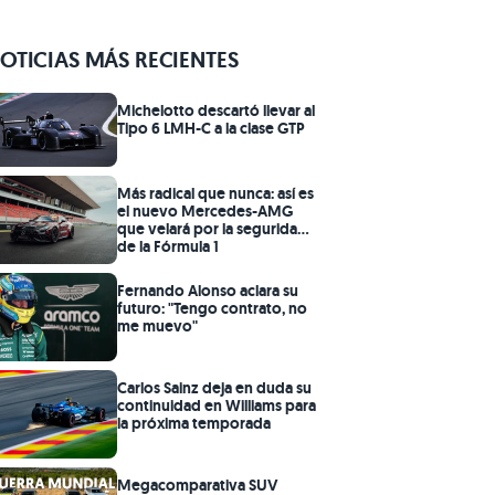
OTICIAS MÁS RECIENTES
Michelotto descartó llevar al
Tipo 6 LMH-C a la clase GTP
Más radical que nunca: así es
el nuevo Mercedes-AMG
que velará por la seguridad
de la Fórmula 1
Fernando Alonso aclara su
futuro: "Tengo contrato, no
me muevo"
Carlos Sainz deja en duda su
continuidad en Williams para
la próxima temporada
Megacomparativa SUV