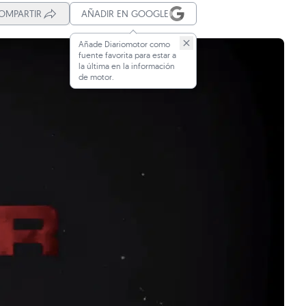
OMPARTIR
AÑADIR EN GOOGLE
Añade Diariomotor como
fuente favorita para estar a
la última en la información
de motor.