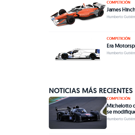
COMPETICIÓN
James Hinchc
Humberto Gutiérr
COMPETICIÓN
Era Motorspo
Humberto Gutiérr
NOTICIAS MÁS RECIENTES
COMPETICIÓN
Michelotto d
se modifiqu
Humberto Gutiérre