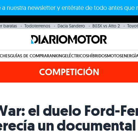
 a nuestra newsletter y entérate de todo antes que 
r baratas
Todoterrenos
Dacia Sandero
B03X vs Atto 2
Toyot
CHES
GUÍAS DE COMPRA
RANKING
ELÉCTRICOS
HÍBRIDOS
MOTOS
ENERGÍA
COMPETICIÓN
ar: el duelo Ford-Fer
recía un documental