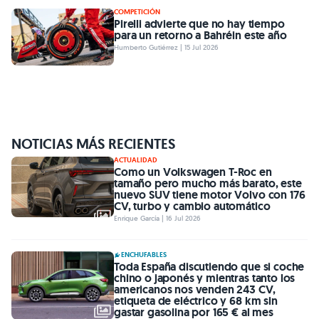
COMPETICIÓN
Pirelli advierte que no hay tiempo
para un retorno a Bahréin este año
Humberto Gutiérrez | 15 Jul 2026
NOTICIAS MÁS RECIENTES
ACTUALIDAD
Como un Volkswagen T-Roc en
tamaño pero mucho más barato, este
nuevo SUV tiene motor Volvo con 176
CV, turbo y cambio automático
Enrique García | 16 Jul 2026
ENCHUFABLES
Toda España discutiendo que si coche
chino o japonés y mientras tanto los
americanos nos venden 243 CV,
etiqueta de eléctrico y 68 km sin
gastar gasolina por 165 € al mes