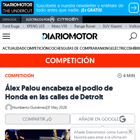
Suscríbete a nuestra newsletter y entérate de
todo antes que nadie.
¡Es GRATIS!
ESPACIOS
ELÉCTRICOS POR
Ford Kuga
XPENG L03
Moto V10
Range Rover
SUV Xiaomi
Volksw
ACTUALIDAD
COMPETICIÓN
COCHES
GUÍAS DE COMPRA
RANKING
ELÉCTRICOS
HÍBR
COMPETICIÓN
COMPETICIÓN
4 MIN
Álex Palou encabeza el podio de
Honda en las calles de Detroit
Humberto Gutiérrez
|
31 May 2026
COMPARTIR
AÑADIR EN GOOGLE
Añade Diariomotor como fuente
favorita para estar a la última en