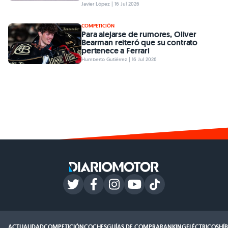
Javier López | 16 Jul 2026
COMPETICIÓN
Para alejarse de rumores, Oliver
Bearman reiteró que su contrato
pertenece a Ferrari
Humberto Gutiérrez | 16 Jul 2026
ACTUALIDAD
COMPETICIÓN
COCHES
GUÍAS DE COMPRA
RANKING
ELÉCTRICOS
HÍ