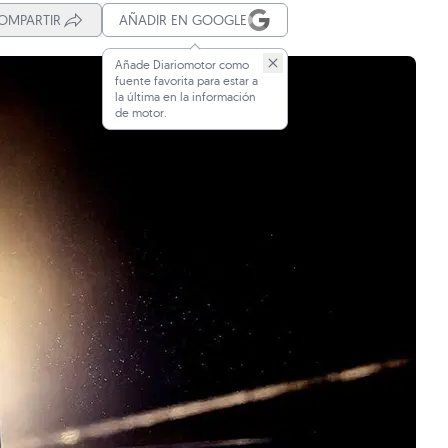
OMPARTIR
AÑADIR EN GOOGLE
Añade Diariomotor como
fuente favorita para estar a
la última en la información
de motor.