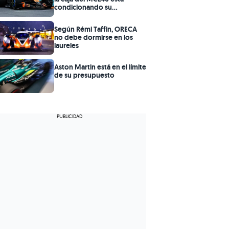
condicionando su
rendimiento
Según Rémi Taffin, ORECA
no debe dormirse en los
laureles
Aston Martin está en el límite
de su presupuesto