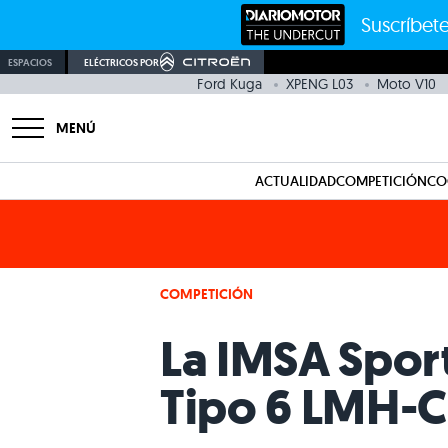
Suscríbete
ESPACIOS
ELÉCTRICOS POR
Ford Kuga
XPENG L03
Moto V10
MENÚ
ACTUALIDAD
COMPETICIÓN
CO
COMPETICIÓN
La IMSA Sport
Tipo 6 LMH-C 