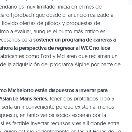
endario es muy limitado, inicia en el mes de
claró Fjordbach que desde el anuncio realizado a
llovido ofertas de pilotos y propuestas de
ximo a evaluar, aunque el punto más crítico es
ecesarios para
sostener un programa de carreras a
ahora la perspectiva de regresar al WEC no luce
 fabricantes como Ford y McLaren que reclaman un
s de la adquisición del programa Alpine por parte de
omo Michelotto están dispuestos a invertir para
 Asian Le Mans Series,
tener dos prototipos Tipo 6
 sería un inconveniente porque existen al menos
epuesto, en tanto varios socios esperan por la
 es factible inyectar recursos y es allí donde entra
, quien estuvo recientemente en las 24 Horas de Le