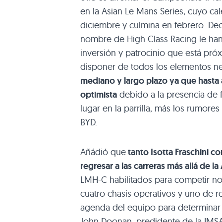
en la Asian Le Mans Series, cuyo cal
diciembre y culmina en febrero. De
nombre de High Class Racing le han 
inversión y patrocinio que está pró
disponer de todos los elementos n
mediano y largo plazo ya que hasta 
optimista
debido a la presencia de
lugar en la parrilla, más los rumore
BYD.
Añádió que
tanto Isotta Fraschini c
regresar a las carreras más allá de la
LMH-C habilitados para competir no
cuatro chasis operativos y uno de r
agenda del equipo para determinar si
John Doonan, predidente de la IMSA