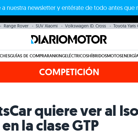
 a nuestra newsletter y entérate de todo antes que 
Range Rover
SUV Xiaomi
Volkswagen ID. Cross
Toyota Yaris
CHES
GUÍAS DE COMPRA
RANKING
ELÉCTRICOS
HÍBRIDOS
MOTOS
ENERGÍA
COMPETICIÓN
sCar quiere ver al Iso
en la clase GTP