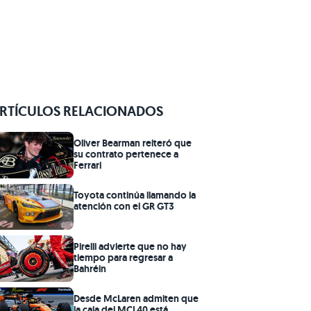
RTÍCULOS RELACIONADOS
Oliver Bearman reiteró que
su contrato pertenece a
Ferrari
Toyota continúa llamando la
atención con el GR GT3
Pirelli advierte que no hay
tiempo para regresar a
Bahréin
Desde McLaren admiten que
la caja del MCL40 está