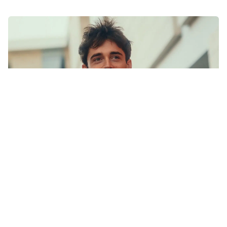
COMPETICIÓN
|
12 Dic 2025
|
Alejandro Alonso López
El 2026 será «crucial» para las aspiraciones de Leclerc
de ser campeón del mundo con Ferrari