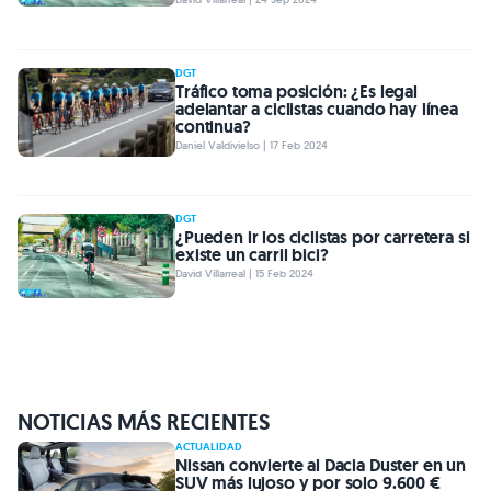
DGT
Tráfico toma posición: ¿Es legal
adelantar a ciclistas cuando hay línea
continua?
Daniel Valdivielso | 17 Feb 2024
DGT
¿Pueden ir los ciclistas por carretera si
existe un carril bici?
David Villarreal | 15 Feb 2024
NOTICIAS MÁS RECIENTES
ACTUALIDAD
Nissan convierte al Dacia Duster en un
SUV más lujoso y por solo 9.600 €