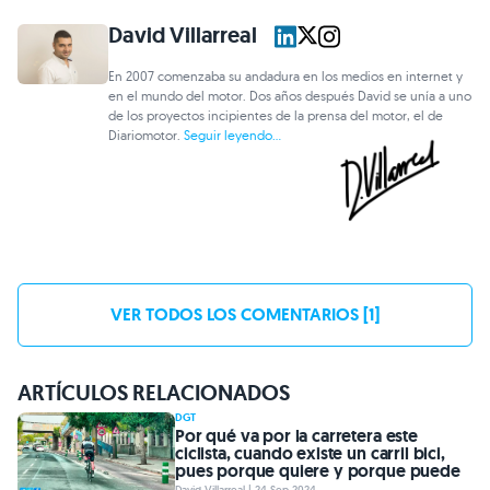
David Villarreal
En 2007 comenzaba su andadura en los medios en internet y
en el mundo del motor. Dos años después David se unía a uno
de los proyectos incipientes de la prensa del motor, el de
Diariomotor.
Seguir leyendo...
VER TODOS LOS COMENTARIOS [1]
ARTÍCULOS RELACIONADOS
DGT
Por qué va por la carretera este
ciclista, cuando existe un carril bici,
pues porque quiere y porque puede
David Villarreal | 24 Sep 2024