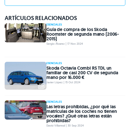
ARTÍCULOS RELACIONADOS
ESENCIALES
Guía de compra de los Skoda
Roomster de segunda mano (2006-
2015)
Sergio Álvarez | 17 Nov 2024
ESENCIALES
Skoda Octavia Combi RS TDI, un
familiar de casi 200 CV de segunda
mano por 16.000 €
Javier López | 15 Oct 2024
ESENCIALES
Las letras prohibidas, ¿por qué las
matrículas de los coches no tienen
vocales? ¿Qué otras letras están
prohibidas?
David Villarreal | 30 Sep 2024