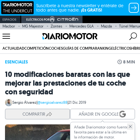
Suscríbete a nuestra newsletter y entérate de
todo antes que nadie.
¡Es GRATIS!
ESPACIOS
ELÉCTRICOS POR
Macbor
MG Majestor
Zontes
Mercedes GLA
Mazda
Túnel Marru
ACTUALIDAD
COMPETICIÓN
COCHES
GUÍAS DE COMPRA
RANKING
ELÉCTRICOS
HÍBR
ESENCIALES
8 MIN
10 modificaciones baratas con las que
mejorar las prestaciones de tu coche
con seguridad
Sergio Álvarez
|
@sergioalvarez88
|
21 Dic 2019
COMPARTIR
AÑADIR EN GOOGLE
Añade Diariomotor como fuente
favorita para estar a la última en
la información de motor.