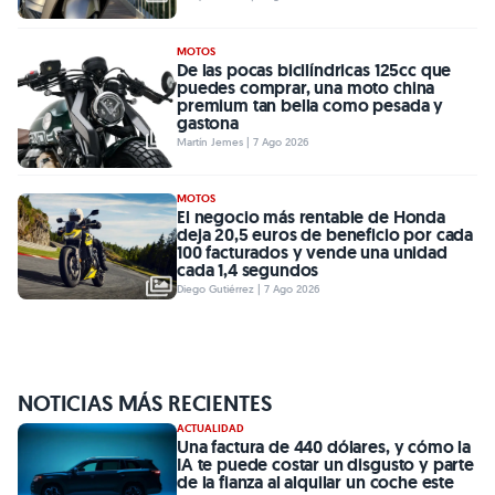
MOTOS
De las pocas bicilíndricas 125cc que
puedes comprar, una moto china
premium tan bella como pesada y
gastona
Martín Jemes | 7 Ago 2026
MOTOS
El negocio más rentable de Honda
deja 20,5 euros de beneficio por cada
100 facturados y vende una unidad
cada 1,4 segundos
Diego Gutiérrez | 7 Ago 2026
NOTICIAS MÁS RECIENTES
ACTUALIDAD
Una factura de 440 dólares, y cómo la
IA te puede costar un disgusto y parte
de la fianza al alquilar un coche este