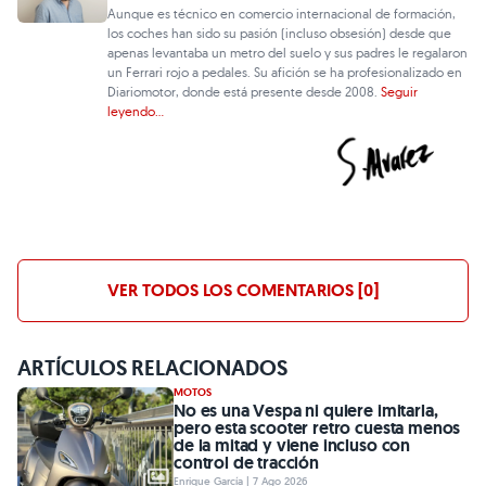
Aunque es técnico en comercio internacional de formación,
los coches han sido su pasión (incluso obsesión) desde que
apenas levantaba un metro del suelo y sus padres le regalaron
un Ferrari rojo a pedales. Su afición se ha profesionalizado en
Diariomotor, donde está presente desde 2008.
Seguir
leyendo...
VER TODOS LOS COMENTARIOS [0]
ARTÍCULOS RELACIONADOS
MOTOS
No es una Vespa ni quiere imitarla,
pero esta scooter retro cuesta menos
de la mitad y viene incluso con
control de tracción
Enrique García | 7 Ago 2026