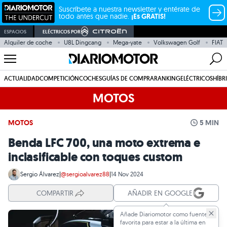
Suscríbete a nuestra newsletter y entérate de
todo antes que nadie.
¡Es GRATIS!
ESPACIOS
ELÉCTRICOS POR
Alquiler de coche
U8L Dingcang
Mega-yate
Volkswagen Golf
FIAT
ACTUALIDAD
COMPETICIÓN
COCHES
GUÍAS DE COMPRA
RANKING
ELÉCTRICOS
HÍBR
MOTOS
MOTOS
5 MIN
Benda LFC 700, una moto extrema e
inclasificable con toques custom
Sergio Álvarez
|
@sergioalvarez88
|
14 Nov 2024
COMPARTIR
AÑADIR EN GOOGLE
Añade Diariomotor como fuente
favorita para estar a la última en