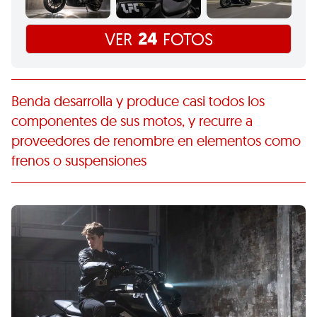
24
VER
FOTOS
Benda desarrolla y produce casi todos los
componentes de sus motos, y recurre a
proveedores de renombre en elementos como
frenos o suspensiones