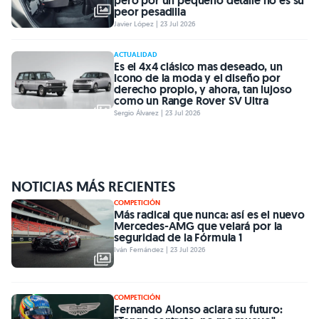
pero por un pequeño detalle no es su
peor pesadilla
Javier López | 23 Jul 2026
ACTUALIDAD
Es el 4x4 clásico mas deseado, un
icono de la moda y el diseño por
derecho propio, y ahora, tan lujoso
como un Range Rover SV Ultra
Sergio Álvarez | 23 Jul 2026
NOTICIAS MÁS RECIENTES
COMPETICIÓN
Más radical que nunca: así es el nuevo
Mercedes-AMG que velará por la
seguridad de la Fórmula 1
Iván Fernández | 23 Jul 2026
COMPETICIÓN
Fernando Alonso aclara su futuro: