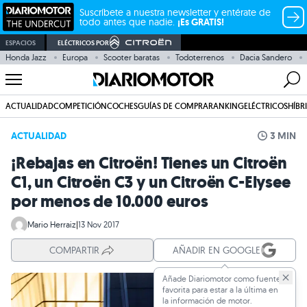
Suscríbete a nuestra newsletter y entérate de
todo antes que nadie.
¡Es GRATIS!
ESPACIOS
ELÉCTRICOS POR
Honda Jazz
Europa
Scooter baratas
Todoterrenos
Dacia Sandero
ACTUALIDAD
COMPETICIÓN
COCHES
GUÍAS DE COMPRA
RANKING
ELÉCTRICOS
HÍBR
ACTUALIDAD
3 MIN
¡Rebajas en Citroën! Tienes un Citroën
C1, un Citroën C3 y un Citroën C-Elysee
por menos de 10.000 euros
Mario Herraiz
|
13 Nov 2017
COMPARTIR
AÑADIR EN GOOGLE
Añade Diariomotor como fuente
favorita para estar a la última en
la información de motor.