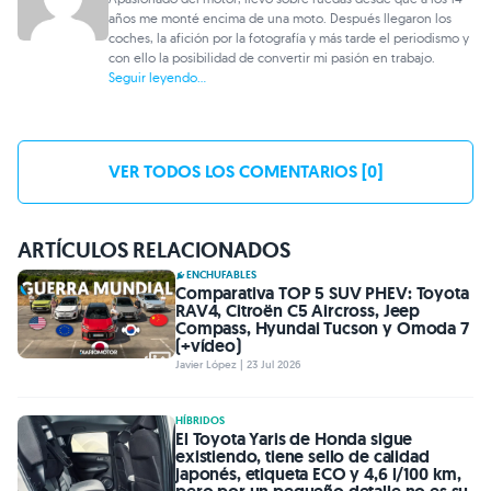
años me monté encima de una moto. Después llegaron los
coches, la afición por la fotografía y más tarde el periodismo y
con ello la posibilidad de convertir mi pasión en trabajo.
Seguir leyendo...
VER TODOS LOS COMENTARIOS [0]
ARTÍCULOS RELACIONADOS
ENCHUFABLES
Comparativa TOP 5 SUV PHEV: Toyota
RAV4, Citroën C5 Aircross, Jeep
Compass, Hyundai Tucson y Omoda 7
(+vídeo)
Javier López | 23 Jul 2026
HÍBRIDOS
El Toyota Yaris de Honda sigue
existiendo, tiene sello de calidad
japonés, etiqueta ECO y 4,6 l/100 km,