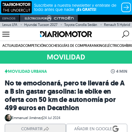
Suscríbete a nuestra newsletter y entérate de
todo antes que nadie.
¡Es GRATIS!
ESPACIOS
ELÉCTRICOS POR
Lexus LFA
Hyundai Tucson 2027
Toyota Corolla Sedán
Renault 5 Hybrid
ACTUALIDAD
COMPETICIÓN
COCHES
GUÍAS DE COMPRA
RANKING
ELÉCTRICOS
HÍBR
MOVILIDAD
MOVILIDAD URBANA
4 MIN
No te emocionará, pero te llevará de A
a B sin gastar gasolina: la ebike en
oferta con 50 km de autonomía por
499 euros en Decathlon
Emmanuel Jiménez
|
24 Jul 2024
COMPARTIR
AÑADIR EN GOOGLE