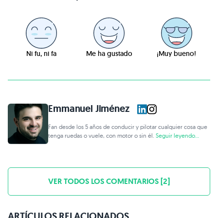
Ni fu, ni fa
Me ha gustado
¡Muy bueno!
Emmanuel Jiménez
Fan desde los 5 años de conducir y pilotar cualquier cosa que
tenga ruedas o vuele, con motor o sin él.
Seguir leyendo...
VER TODOS LOS COMENTARIOS [2]
ARTÍCULOS RELACIONADOS