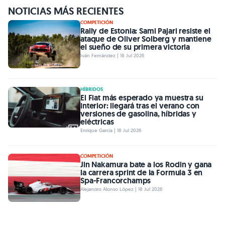
NOTICIAS MÁS RECIENTES
COMPETICIÓN
Rally de Estonia: Sami Pajari resiste el
ataque de Oliver Solberg y mantiene
el sueño de su primera victoria
Iván Fernández | 18 Jul 2026
HÍBRIDOS
El Fiat más esperado ya muestra su
interior: llegará tras el verano con
versiones de gasolina, híbridas y
eléctricas
Enrique García | 18 Jul 2026
COMPETICIÓN
Jin Nakamura bate a los Rodin y gana
la carrera sprint de la Formula 3 en
Spa-Francorchamps
Alejandro Alonso López | 18 Jul 2026