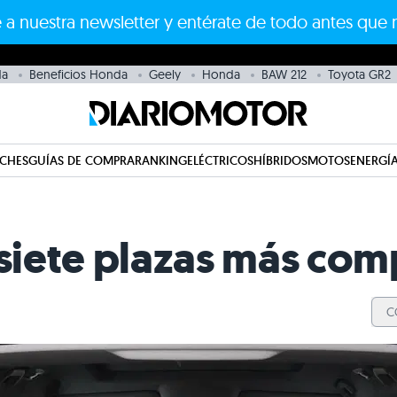
 a nuestra newsletter y entérate de todo antes que 
da
Beneficios Honda
Geely
Honda
BAW 212
Toyota GR2
CHES
GUÍAS DE COMPRA
RANKING
ELÉCTRICOS
HÍBRIDOS
MOTOS
ENERGÍA
 siete plazas más com
C