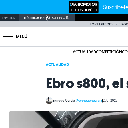
Suscríbete
ESPACIOS
ELÉCTRICOS POR
Ford Fathom
Sko
MENÚ
ACTUALIDAD
COMPETICIÓN
CO
ACTUALIDAD
Ebro s800, el
Enrique García
|
@enriquengarcia
|
2 Jul 2025