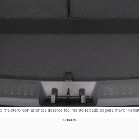
 maletero con asientos traseros fácilmente rebatibles para mayor versat