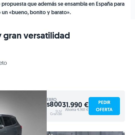
e propuesta que además se ensambla en España para
 un «bueno, bonito y barato».
y gran versatilidad
eto
EBRO
PEDIR
s800
31.990 €
OFERTA
Ahorra 4.901 €
SUV
Grande