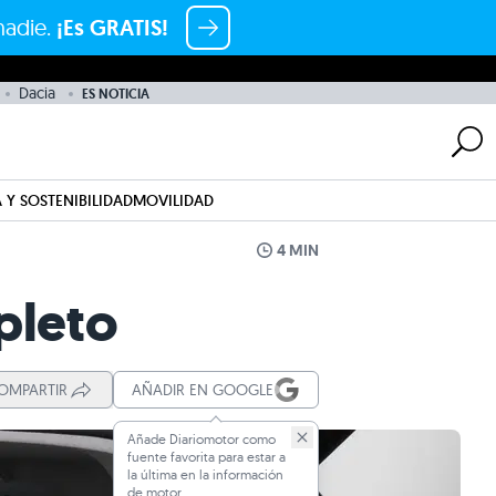
nadie.
¡Es GRATIS!
Dacia
ES NOTICIA
 Y SOSTENIBILIDAD
MOVILIDAD
4 MIN
pleto
OMPARTIR
AÑADIR EN GOOGLE
Añade Diariomotor como
fuente favorita para estar a
la última en la información
de motor.