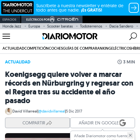
Suscríbete a nuestra newsletter y entérate de
todo antes que nadie.
¡Es GRATIS!
ESPACIOS
ELÉCTRICOS POR
Honda Jazz
Europa
Scooter baratas
Todoterrenos
Dacia Sandero
ACTUALIDAD
COMPETICIÓN
COCHES
GUÍAS DE COMPRA
RANKING
ELÉCTRICOS
HÍBR
ACTUALIDAD
3 MIN
Koenigsegg quiere volver a marcar
récords en Nürburgring y regresar con
el Regera tras su accidente el año
pasado
David Villarreal
|
@davidvillarreal
|
5 Dic 2017
COMPARTIR
AÑADIR EN GOOGLE
Añade Diariomotor como fuente