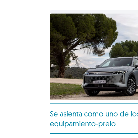
Obviamente esto es posible, de mo
Omoda
y su Omoda 9. Hablamos de 
motores eléctricos con un cuatro cil
535 CV y 650 Nm de par
.
Se asienta como uno de lo
equipamiento-preio