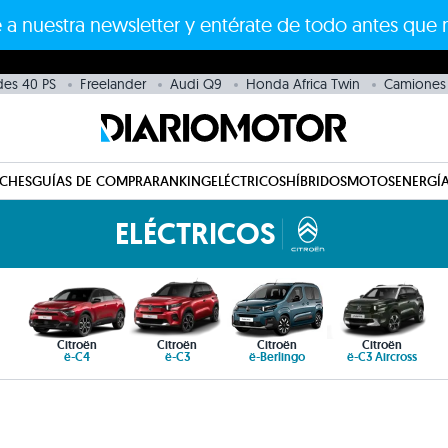
 a nuestra newsletter y entérate de todo antes que 
es 40 PS
Freelander
Audi Q9
Honda Africa Twin
Camiones 
CHES
GUÍAS DE COMPRA
RANKING
ELÉCTRICOS
HÍBRIDOS
MOTOS
ENERGÍA
ELÉCTRICOS
Citroën
Citroën
Citroën
Citroën
ë-C4
ë-C3
ë-Berlingo
ë-C3 Aircross