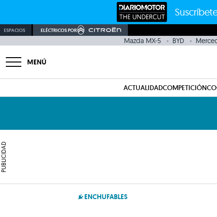
Suscríbete
ESPACIOS
ELÉCTRICOS POR
Mazda MX-5
BYD
Merced
MENÚ
ACTUALIDAD
COMPETICIÓN
CO
PUBLICIDAD
ENCHUFABLES