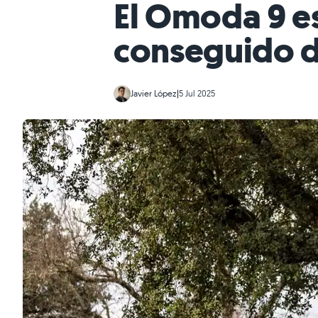
El Omoda 9 es
conseguido d
Javier López
|
5 Jul 2025