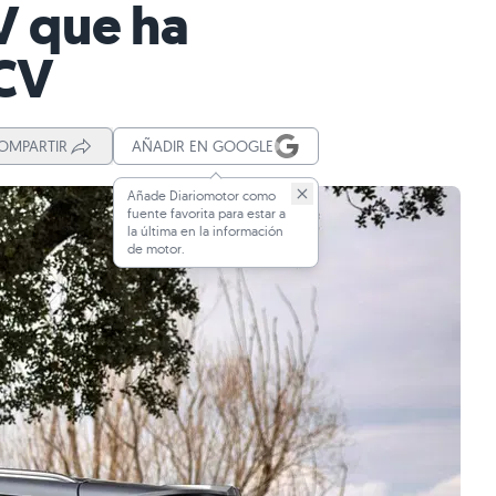
V que ha
 CV
OMPARTIR
AÑADIR EN GOOGLE
Añade Diariomotor como
fuente favorita para estar a
la última en la información
de motor.