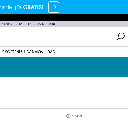
nadie.
¡Es GRATIS!
chinos
MG 07
ES NOTICIA
 Y SOSTENIBILIDAD
MOVILIDAD
3 MIN