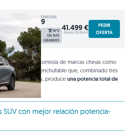
OMODA
9
PEDIR
41.499 €
🏆 Nº2
OFERTA
Ahorra 10.554 €
EN SUV
GRANDES
mento, solo por cortesía de marcas chinas como
un SUV híbrido enchufable que, combinado tres
indros de 1.5 litros, produce
una potencia total de
s SUV con mejor relación potencia-