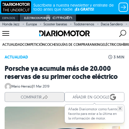
Suscríbete a nuestra newsletter y entérate de
todo antes que nadie.
¡Es GRATIS!
ESPACIOS
ELÉCTRICOS POR
Honda Jazz
Europa
Scooter baratas
Todoterrenos
Dacia Sandero
ACTUALIDAD
COMPETICIÓN
COCHES
GUÍAS DE COMPRA
RANKING
ELÉCTRICOS
HÍBR
ACTUALIDAD
3 MIN
Porsche ya acumula más de 20.000
reservas de su primer coche eléctrico
Mario Herraiz
|
11 Mar 2019
COMPARTIR
AÑADIR EN GOOGLE
Añade Diariomotor como fuente
favorita para estar a la última en
la información de motor.