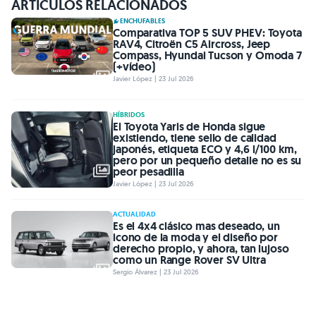
ARTÍCULOS RELACIONADOS
ENCHUFABLES
Comparativa TOP 5 SUV PHEV: Toyota
RAV4, Citroën C5 Aircross, Jeep
Compass, Hyundai Tucson y Omoda 7
(+vídeo)
Javier López | 23 Jul 2026
HÍBRIDOS
El Toyota Yaris de Honda sigue
existiendo, tiene sello de calidad
japonés, etiqueta ECO y 4,6 l/100 km,
pero por un pequeño detalle no es su
peor pesadilla
Javier López | 23 Jul 2026
ACTUALIDAD
Es el 4x4 clásico mas deseado, un
icono de la moda y el diseño por
derecho propio, y ahora, tan lujoso
como un Range Rover SV Ultra
Sergio Álvarez | 23 Jul 2026