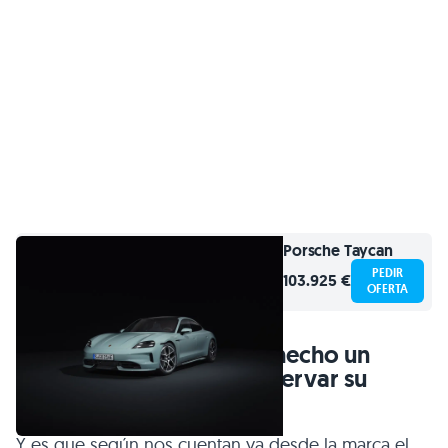
Porsche
Taycan
PEDIR
103.925 €
OFERTA
20.000 personas ya han hecho un
primer depósito para reservar su
Porsche Taycan
Y es que según nos cuentan ya desde la marca el