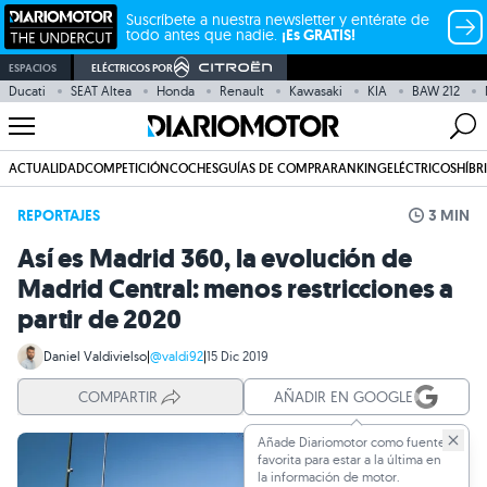
Suscríbete a nuestra newsletter y entérate de
todo antes que nadie.
¡Es GRATIS!
ESPACIOS
ELÉCTRICOS POR
Ducati
SEAT Altea
Honda
Renault
Kawasaki
KIA
BAW 212
ACTUALIDAD
COMPETICIÓN
COCHES
GUÍAS DE COMPRA
RANKING
ELÉCTRICOS
HÍBR
REPORTAJES
3 MIN
Así es Madrid 360, la evolución de
Madrid Central: menos restricciones a
partir de 2020
Daniel Valdivielso
|
@valdi92
|
15 Dic 2019
COMPARTIR
AÑADIR EN GOOGLE
Añade Diariomotor como fuente
favorita para estar a la última en
la información de motor.