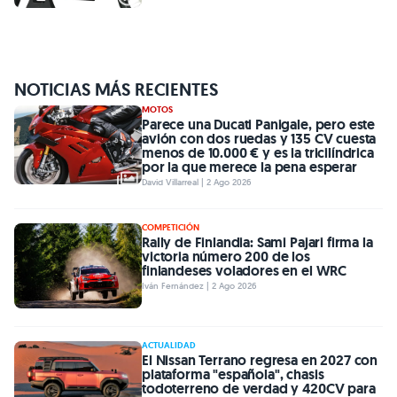
NOTICIAS MÁS RECIENTES
MOTOS
Parece una Ducati Panigale, pero este
avión con dos ruedas y 135 CV cuesta
menos de 10.000 € y es la tricilíndrica
por la que merece la pena esperar
David Villarreal | 2 Ago 2026
COMPETICIÓN
Rally de Finlandia: Sami Pajari firma la
victoria número 200 de los
finlandeses voladores en el WRC
Iván Fernández | 2 Ago 2026
ACTUALIDAD
El Nissan Terrano regresa en 2027 con
plataforma "española", chasis
todoterreno de verdad y 420CV para