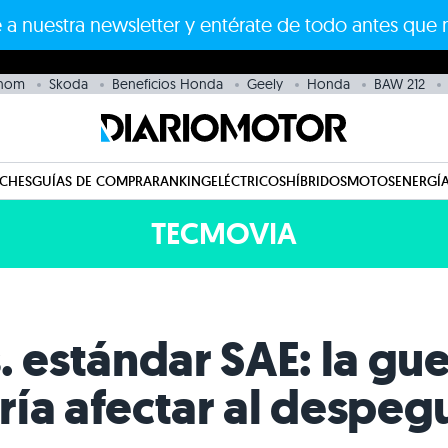
 a nuestra newsletter y entérate de todo antes que 
thom
Skoda
Beneficios Honda
Geely
Honda
BAW 212
CHES
GUÍAS DE COMPRA
RANKING
ELÉCTRICOS
HÍBRIDOS
MOTOS
ENERGÍA
TECMOVIA
estándar SAE: la gue
ía afectar al despeg