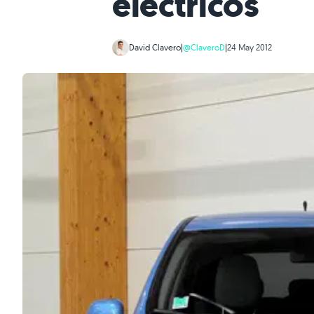
eléctricos
David Clavero
|
@ClaveroD
|
24 May 2012