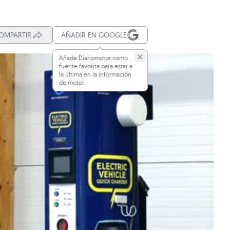
OMPARTIR
AÑADIR EN GOOGLE
Añade Diariomotor como
fuente favorita para estar a
la última en la información
de motor.