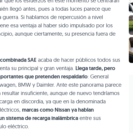
car que los esfuerzos en este momento se centrarán
én llegó antes, pues a todas luces parece que
 guerra. Si hablamos de repercusión a nivel
ne esa ventaja al haber sido impulsado por los
cipio, aunque ciertamente, su presencia fuera de
a combinada SAE
acaba de hacer públicos todos sus
nta su principal y gran ventaja.
Llega tarde, pero
mportantes que pretenden respaldarlo
: General
kswagen, BMW y Daimler. Ante este panorama parece
 resultar insuficiente, aunque de nuevo tendríamos
ecarga en discordia, ya que en la denominada
éctricos,
marcas como Nissan ya hablan
un sistema de recarga inalámbrica
entre sus
lo eléctrico.