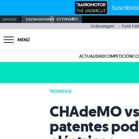
Suscríbete
ESPACIOS
ELÉCTRICOS POR
Volkswagen
Ford Fa
MENÚ
ACTUALIDAD
COMPETICIÓN
CO
TECMOVIA
CHAdeMO vs. 
patentes podr