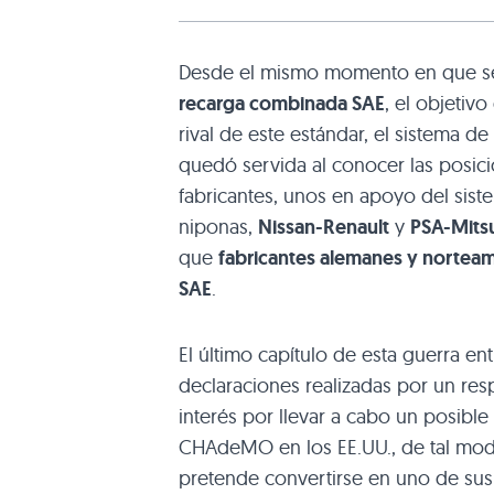
Desde el mismo momento en que se
recarga combinada SAE
, el objetiv
rival de este estándar, el sistema d
quedó servida al conocer las posic
fabricantes, unos en apoyo del sis
niponas,
Nissan-Renault
y
PSA-Mitsu
que
fabricantes alemanes y nortea
SAE
.
El último capítulo de esta guerra en
declaraciones realizadas por un res
interés por llevar a cabo un posibl
CHAdeMO en los EE.UU., de tal modo
pretende convertirse en uno de sus