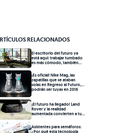
RTÍCULOS RELACIONADOS
El escritorio del futuro ya
está aquí: trabajar tumbado
es más cómodo, también
más saludable
¡Es oficial! Nike Mag, las
zapatillas que se ataban
solas en Regreso al Futuro,
podrán ser tuyas en 2016
¡El futuro ha llegado! Land
Rover y la realidad
aumentada convierten a tu
remolque en transparente
Asistentes para semáforos:
¿Por qué esta tecnología