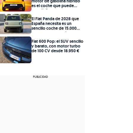
motor de gasolina híbrido
es el coche que puede
sacudir Europa con un
precio ajustado para su
El Fiat Panda de 2028 que
diseño retro
España necesita es un
sencillo coche de 15.000
euros con motor de
gasolina
Fiat 600 Pop: el SUV sencillo
y barato, con motor turbo
de 100 CV desde 18.950 €