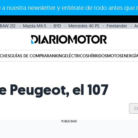
 a nuestra newsletter y entérate de todo antes que 
BAW 212
Mazda MX-5
BYD
Mercedes 40 PS
Freelander
A
CHES
GUÍAS DE COMPRA
RANKING
ELÉCTRICOS
HÍBRIDOS
MOTOS
ENERGÍA
 Peugeot, el 107
C