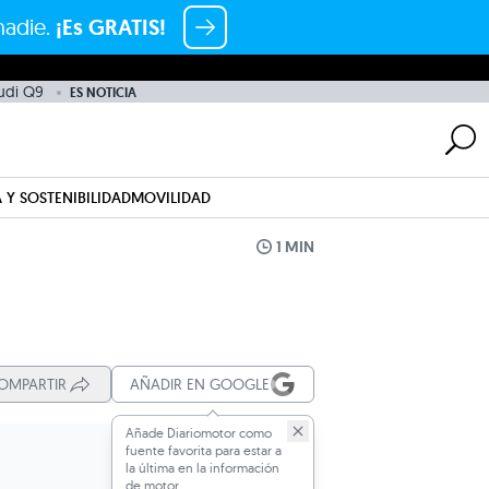
nadie.
¡Es GRATIS!
udi Q9
ES NOTICIA
 Y SOSTENIBILIDAD
MOVILIDAD
1 MIN
OMPARTIR
AÑADIR EN GOOGLE
Añade Diariomotor como
fuente favorita para estar a
la última en la información
de motor.