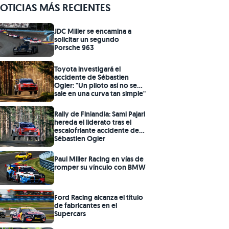
OTICIAS MÁS RECIENTES
JDC Miller se encamina a
solicitar un segundo
Porsche 963
Toyota investigará el
accidente de Sébastien
Ogier: "Un piloto así no se
sale en una curva tan simple"
Rally de Finlandia: Sami Pajari
hereda el liderato tras el
escalofriante accidente de
Sébastien Ogier
Paul Miller Racing en vías de
romper su vínculo con BMW
Ford Racing alcanza el título
de fabricantes en el
Supercars