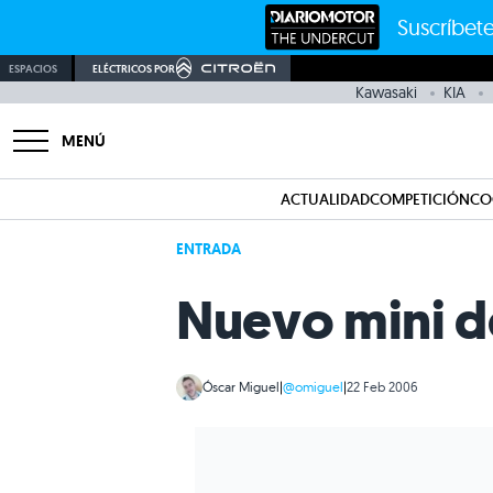
Suscríbete
ESPACIOS
ELÉCTRICOS POR
Kawasaki
KIA
MENÚ
ACTUALIDAD
COMPETICIÓN
CO
ENTRADA
Nuevo mini de
Óscar Miguel
|
@omiguel
|
22 Feb 2006