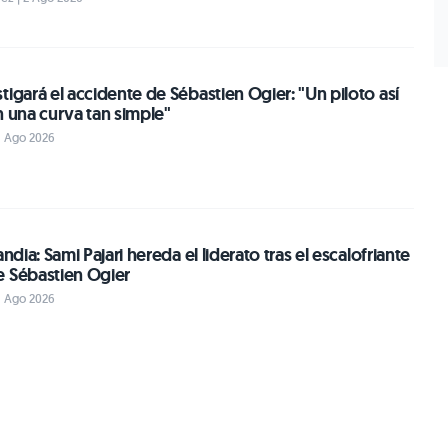
tigará el accidente de Sébastien Ogier: "Un piloto así
n una curva tan simple"
1 Ago 2026
andia: Sami Pajari hereda el liderato tras el escalofriante
e Sébastien Ogier
1 Ago 2026