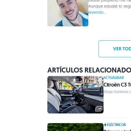
Desde pequeño me han 
Aunque estudié lo seg
leyendo...
VER TOD
ARTÍCULOS RELACIONAD
ACTUALIDAD
Citroën C3 T
Diego Gutiérrez |
ELÉCTRICOS