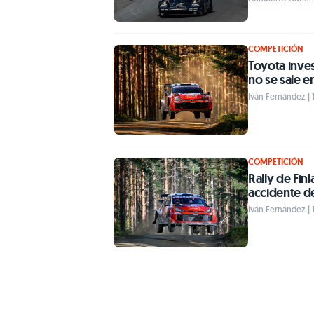
COMPETICIÓN
Toyota inves
no se sale e
Iván Fernández | 
COMPETICIÓN
Rally de Finl
accidente d
Iván Fernández | 