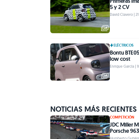
Primeras imá
5 y 2 CV
David Clavero | 21
ELÉCTRICOS
Bontu BTE05,
low cost
Enrique García | 1
NOTICIAS MÁS RECIENTES
COMPETICIÓN
JDC Miller M
Porsche 963
Humberto Gutiérr