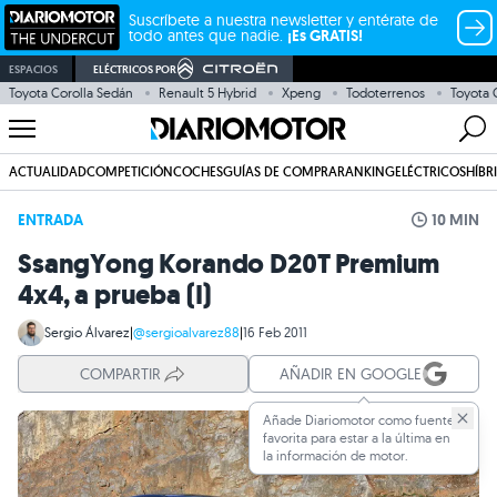
Suscríbete a nuestra newsletter y entérate de
todo antes que nadie.
¡Es GRATIS!
ESPACIOS
ELÉCTRICOS POR
Toyota Corolla Sedán
Renault 5 Hybrid
Xpeng
Todoterrenos
Toyota
ACTUALIDAD
COMPETICIÓN
COCHES
GUÍAS DE COMPRA
RANKING
ELÉCTRICOS
HÍBR
ENTRADA
10 MIN
SsangYong Korando D20T Premium
4x4, a prueba (I)
Sergio Álvarez
|
@sergioalvarez88
|
16 Feb 2011
COMPARTIR
AÑADIR EN GOOGLE
Añade Diariomotor como fuente
favorita para estar a la última en
la información de motor.