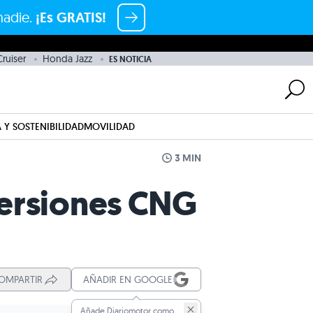
nadie.
¡Es GRATIS!
ruiser
Honda Jazz
ES NOTICIA
 Y SOSTENIBILIDAD
MOVILIDAD
3 MIN
versiones CNG
OMPARTIR
AÑADIR EN GOOGLE
Añade Diariomotor como