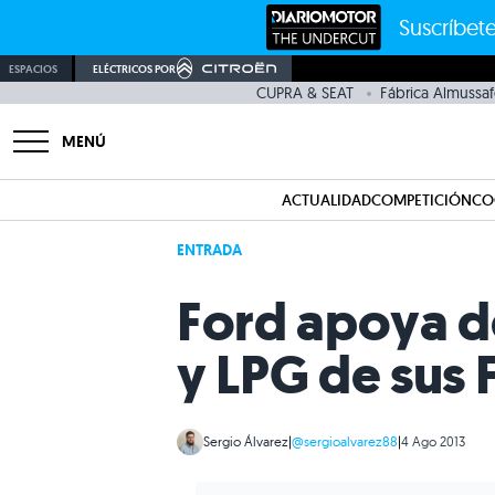
Suscríbete
ESPACIOS
ELÉCTRICOS POR
CUPRA & SEAT
Fábrica Almussaf
MENÚ
ACTUALIDAD
COMPETICIÓN
CO
ENTRADA
Ford apoya d
y LPG de sus 
Sergio Álvarez
|
@sergioalvarez88
|
4 Ago 2013