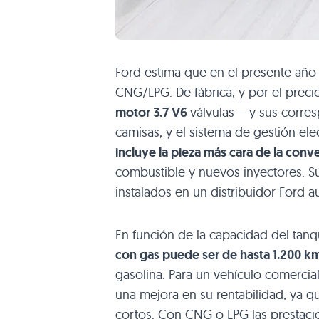
Ford estima que en el presente año
CNG
/LPG. De fábrica, y por el prec
motor 3.7
V6
válvulas – y sus corre
camisas, y el sistema de gestión el
incluye la pieza más cara de la conv
combustible y nuevos inyectores. Su
instalados en un distribuidor Ford a
En función de la capacidad del tan
con gas puede ser de hasta 1.200 k
gasolina. Para un vehículo comercia
una mejora en su rentabilidad, ya 
cortos. Con
CNG
o
LPG
las prestaci