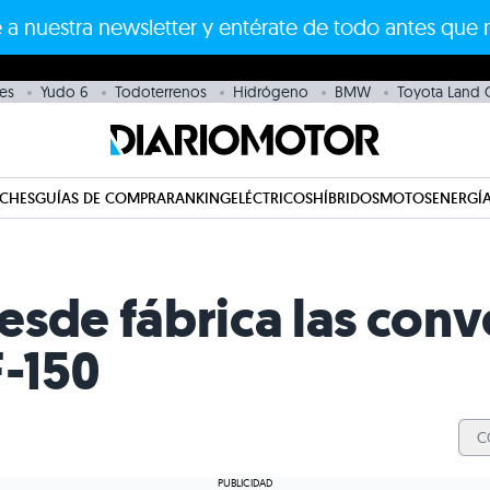
 a nuestra newsletter y entérate de todo antes que 
es
Yudo 6
Todoterrenos
Hidrógeno
BMW
Toyota Land C
CHES
GUÍAS DE COMPRA
RANKING
ELÉCTRICOS
HÍBRIDOS
MOTOS
ENERGÍA
esde fábrica las con
F-150
C