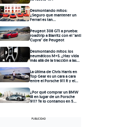
Desmontando mitos:
¿Seguro que mantener un
Ferrari es tan
prohibitivamente caro
como dicen?
Peugeot 308 GTI a prueba:
roadtrip a Biarritz con el "anti
Cupra" de Peugeot
Desmontando mitos: los
neumáticos M+S. ¿Hay vida
más allá de la tracción a las
cuatro ruedas?
La última de Chris Harris en
Top Gear es un cara a cara
entre el Porsche 911 R y el
Aston Martin V12 Vantage S
¿Por qué comprar un BMW
i8 en lugar de un Porsche
911? Te lo contamos en 5
claves