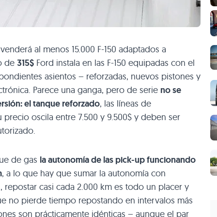
 venderá al menos 15.000 F-150 adaptados a
io de
315$
Ford instala en las F-150 equipadas con el
spondientes asientos – reforzadas, nuevos pistones y
ectrónica. Parece una ganga, pero de serie
no se
ersión: el tanque reforzado
, las líneas de
 precio oscila entre 7.500 y 9.500$ y deben ser
utorizado.
que de gas
la autonomía de las pick-up funcionando
m
, a lo que hay que sumar la autonomía con
l, repostar casi cada 2.000 km es todo un placer y
que no pierde tiempo repostando en intervalos más
ones son prácticamente idénticas – aunque el par