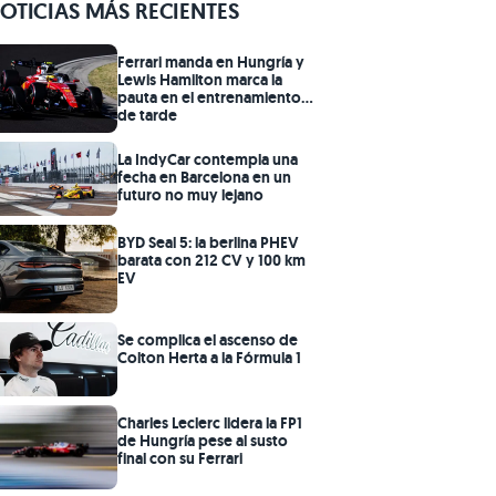
OTICIAS MÁS RECIENTES
Ferrari manda en Hungría y
Lewis Hamilton marca la
pauta en el entrenamiento
de tarde
La IndyCar contempla una
fecha en Barcelona en un
futuro no muy lejano
BYD Seal 5: la berlina PHEV
barata con 212 CV y 100 km
EV
Se complica el ascenso de
Colton Herta a la Fórmula 1
Charles Leclerc lidera la FP1
de Hungría pese al susto
final con su Ferrari