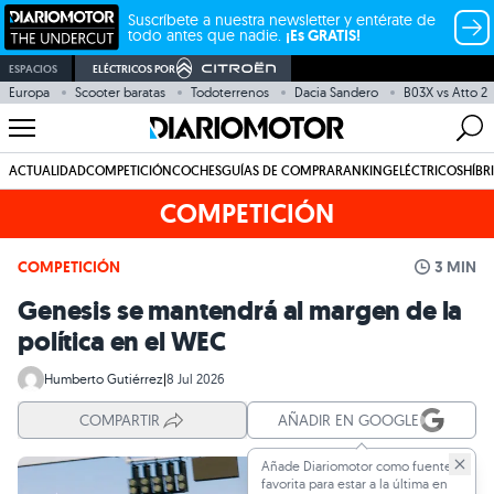
Suscríbete a nuestra newsletter y entérate de
todo antes que nadie.
¡Es GRATIS!
ESPACIOS
ELÉCTRICOS POR
Europa
Scooter baratas
Todoterrenos
Dacia Sandero
B03X vs Atto 2
ACTUALIDAD
COMPETICIÓN
COCHES
GUÍAS DE COMPRA
RANKING
ELÉCTRICOS
HÍBR
COMPETICIÓN
COMPETICIÓN
3 MIN
Genesis se mantendrá al margen de la
política en el WEC
Humberto Gutiérrez
|
8 Jul 2026
COMPARTIR
AÑADIR EN GOOGLE
Añade Diariomotor como fuente
favorita para estar a la última en