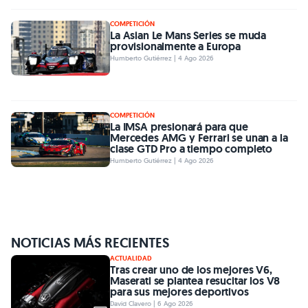
COMPETICIÓN
La Asian Le Mans Series se muda
provisionalmente a Europa
Humberto Gutiérrez | 4 Ago 2026
COMPETICIÓN
La IMSA presionará para que
Mercedes AMG y Ferrari se unan a la
clase GTD Pro a tiempo completo
Humberto Gutiérrez | 4 Ago 2026
NOTICIAS MÁS RECIENTES
ACTUALIDAD
Tras crear uno de los mejores V6,
Maserati se plantea resucitar los V8
para sus mejores deportivos
David Clavero | 6 Ago 2026