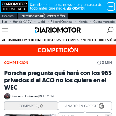
Suscríbete a nuestra newsletter y entérate de
todo antes que nadie.
¡Es GRATIS!
ESPACIOS
ELÉCTRICOS POR
Fiat
Honda X-ADV
Lucid
Récord Qashqai
Honda
Cuota mercado 
ACTUALIDAD
COMPETICIÓN
COCHES
GUÍAS DE COMPRA
RANKING
ELÉCTRICOS
HÍBR
COMPETICIÓN
COMPETICIÓN
3 MIN
Porsche pregunta qué hará con los 963
privados si el ACO no los quiere en el
WEC
Humberto Gutiérrez
|
19 Jul 2024
COMPARTIR
AÑADIR EN GOOGLE