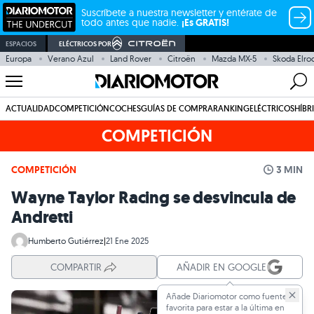
Suscríbete a nuestra newsletter y entérate de
todo antes que nadie.
¡Es GRATIS!
ESPACIOS
ELÉCTRICOS POR
Europa
Verano Azul
Land Rover
Citroën
Mazda MX-5
Skoda Elro
ACTUALIDAD
COMPETICIÓN
COCHES
GUÍAS DE COMPRA
RANKING
ELÉCTRICOS
HÍBR
COMPETICIÓN
COMPETICIÓN
3 MIN
Wayne Taylor Racing se desvincula de
Andretti
Humberto Gutiérrez
|
21 Ene 2025
COMPARTIR
AÑADIR EN GOOGLE
Añade Diariomotor como fuente
favorita para estar a la última en