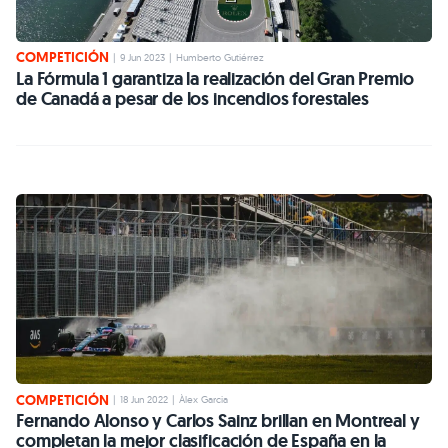
COMPETICIÓN
|
9 Jun 2023
|
Humberto Gutiérrez
La Fórmula 1 garantiza la realización del Gran Premio
de Canadá a pesar de los incendios forestales
COMPETICIÓN
|
18 Jun 2022
|
Àlex Garcia
Fernando Alonso y Carlos Sainz brillan en Montreal y
completan la mejor clasificación de España en la