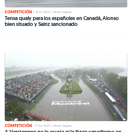
COMPETICIÓN
|
18 Jun 2023
|
Héctor Sagués
Tensa qualy para los españoles en Canadá, Alonso
bien situado y Sainz sancionado
COMPETICIÓN
|
17 Jun 2023
|
Héctor Sagués
A Verstappen no le asusta ni la lluvia canadiense en