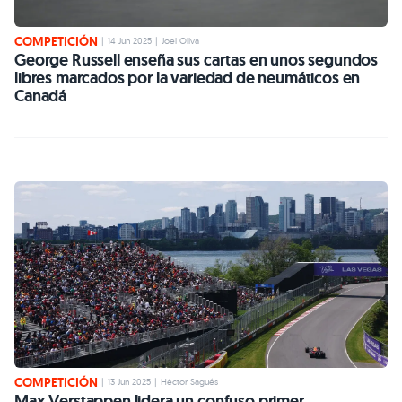
COMPETICIÓN
|
14 Jun 2025
|
Joel Oliva
George Russell enseña sus cartas en unos segundos
libres marcados por la variedad de neumáticos en
Canadá
COMPETICIÓN
|
13 Jun 2025
|
Héctor Sagués
Max Verstappen lidera un confuso primer