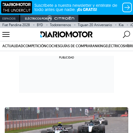
Suscríbete a nuestra newsletter y entérate de
todo antes que nadie.
¡Es GRATIS!
ESPACIOS
ELÉCTRICOS POR
Fiat Pandina 2028
BYD
Todoterrenos
Tiguan 20 Aniversario
Kia
i
ACTUALIDAD
COMPETICIÓN
COCHES
GUÍAS DE COMPRA
RANKING
ELÉCTRICOS
HÍBR