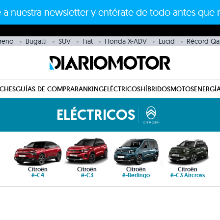
 a nuestra newsletter y entérate de todo antes que 
reno
Bugatti
SUV
Fiat
Honda X-ADV
Lucid
Récord Qa
CHES
GUÍAS DE COMPRA
RANKING
ELÉCTRICOS
HÍBRIDOS
MOTOS
ENERGÍA
ELÉCTRICOS
Citroën
Citroën
Citroën
Citroën
ë-C4
ë-C3
ë-Berlingo
ë-C3 Aircross