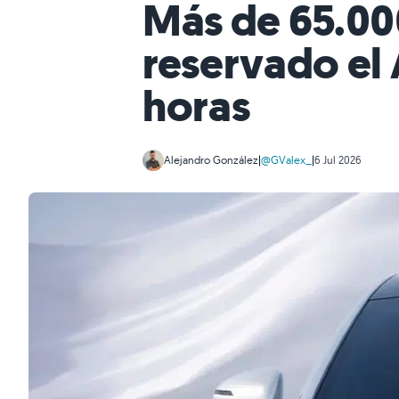
Más de 65.00
reservado el
horas
Alejandro González
|
@GValex_
|
6 Jul 2026