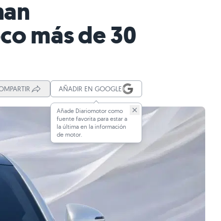
han
oco más de 30
OMPARTIR
AÑADIR EN GOOGLE
Añade Diariomotor como
fuente favorita para estar a
la última en la información
de motor.