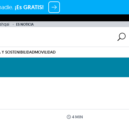
nadie.
¡Es GRATIS!
shqai
ES NOTICIA
 Y SOSTENIBILIDAD
MOVILIDAD
4 MIN