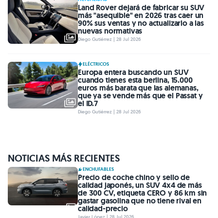
Land Rover dejará de fabricar su SUV
más "asequible" en 2026 tras caer un
90% sus ventas y no actualizarlo a las
nuevas normativas
Diego Gutiérrez | 28 Jul 2026
ELÉCTRICOS
Europa entera buscando un SUV
cuando tienes esta berlina, 15.000
euros más barata que las alemanas,
que ya se vende más que el Passat y
el ID.7
Diego Gutiérrez | 28 Jul 2026
NOTICIAS MÁS RECIENTES
ENCHUFABLES
Precio de coche chino y sello de
calidad japonés, un SUV 4x4 de más
de 300 CV, etiqueta CERO y 86 km sin
gastar gasolina que no tiene rival en
calidad-precio
Javier López | 28 Jul 2026