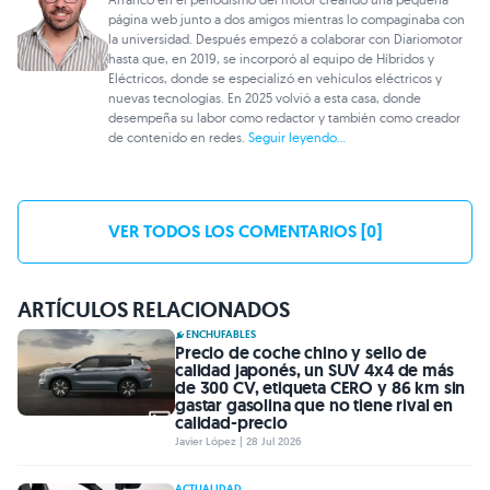
página web junto a dos amigos mientras lo compaginaba con
la universidad. Después empezó a colaborar con Diariomotor
hasta que, en 2019, se incorporó al equipo de Híbridos y
Eléctricos, donde se especializó en vehículos eléctricos y
nuevas tecnologías. En 2025 volvió a esta casa, donde
desempeña su labor como redactor y también como creador
de contenido en redes.
Seguir leyendo...
VER TODOS LOS COMENTARIOS [0]
ARTÍCULOS RELACIONADOS
ENCHUFABLES
Precio de coche chino y sello de
calidad japonés, un SUV 4x4 de más
de 300 CV, etiqueta CERO y 86 km sin
gastar gasolina que no tiene rival en
calidad-precio
Javier López | 28 Jul 2026
ACTUALIDAD