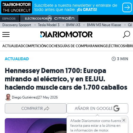
Suscríbete a nuestra newsletter y entérate de
todo antes que nadie.
¡Es GRATIS!
ESPACIOS
ELÉCTRICOS POR
Discovery Spoport
Tesla Model 3
BMW iX3
BMW M3 Neue Klasse
QJ
ACTUALIDAD
COMPETICIÓN
COCHES
GUÍAS DE COMPRA
RANKING
ELÉCTRICOS
HÍBR
ACTUALIDAD
3 MIN
Hennessey Demon 1700: Europa
mirando al eléctrico, y en EE.UU.
haciendo muscle cars de 1.700 caballos
Diego Gutiérrez
|
27 May 2026
COMPARTIR
AÑADIR EN GOOGLE
Añade Diariomotor como fuente
favorita para estar a la última en
la información de motor.