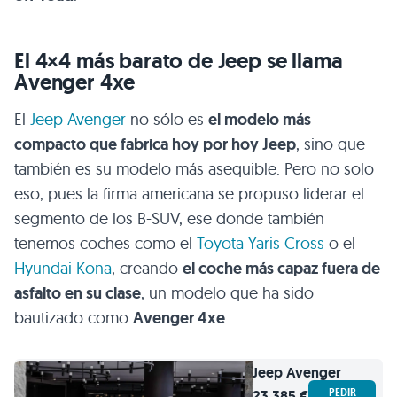
El 4×4 más barato de Jeep se llama
Avenger 4xe
El
Jeep Avenger
no sólo es
el modelo más
compacto que fabrica hoy por hoy Jeep
, sino que
también es su modelo más asequible. Pero no solo
eso, pues la firma americana se propuso liderar el
segmento de los B-SUV, ese donde también
tenemos coches como el
Toyota Yaris Cross
o el
Hyundai Kona
, creando
el coche más capaz fuera de
asfalto en su clase
, un modelo que ha sido
bautizado como
Avenger 4xe
.
Jeep
Avenger
PEDIR
23.385 €