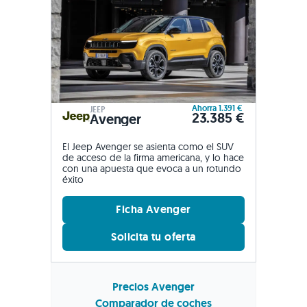
Ahorra 1.391 €
JEEP
23.385 €
Avenger
El Jeep Avenger se asienta como el SUV
de acceso de la firma americana, y lo hace
con una apuesta que evoca a un rotundo
éxito
Ficha Avenger
Solicita tu oferta
Precios Avenger
Comparador de coches