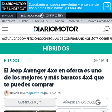
Suscríbete a nuestra newsletter y entérate de
todo antes que nadie.
¡Es GRATIS!
ESPACIOS
ELÉCTRICOS POR
Denza Z9S
Polini
Lexus LFA
Hyundai Tucson 2027
Toyota Corolla Se
ACTUALIDAD
COMPETICIÓN
COCHES
GUÍAS DE COMPRA
RANKING
ELÉCTRICOS
HÍBR
HÍBRIDOS
HÍBRIDOS
4 MIN
El Jeep Avenger 4xe en oferta es uno
de los mejores y más baratos 4x4 que
te puedes comprar
David Clavero
|
@ClaveroD
|
14 Feb 2025
COMPARTIR
AÑADIR EN GOOGLE