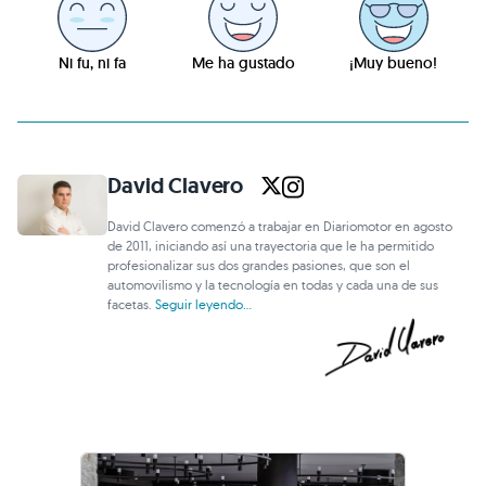
Ni fu, ni fa
Me ha gustado
¡Muy bueno!
David Clavero
David Clavero comenzó a trabajar en Diariomotor en agosto
de 2011, iniciando así una trayectoria que le ha permitido
profesionalizar sus dos grandes pasiones, que son el
automovilismo y la tecnología en todas y cada una de sus
facetas.
Seguir leyendo...