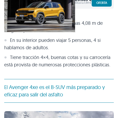
OFERTA
Ahorra 1.391 €
El Jeep Avenger 4xe mide apenas 4,08 m de
longitud y
tiene 380 l de maletero
.
En su interior pueden viajar 5 personas, 4 si
hablamos de adultos.
Tiene tracción 4×4, buenas cotas y su carrocería
está provista de numerosas protecciones plásticas.
El Avenger 4xe es el B-SUV más preparado y
eficaz para salir del asfalto