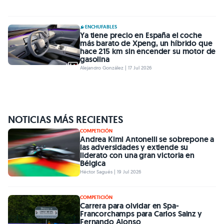
ENCHUFABLES
Ya tiene precio en España el coche
más barato de Xpeng, un híbrido que
hace 215 km sin encender su motor de
gasolina
Alejandro González | 17 Jul 2026
NOTICIAS MÁS RECIENTES
COMPETICIÓN
Andrea Kimi Antonelli se sobrepone a
las adversidades y extiende su
liderato con una gran victoria en
Bélgica
Héctor Sagués | 19 Jul 2026
COMPETICIÓN
Carrera para olvidar en Spa-
Francorchamps para Carlos Sainz y
Fernando Alonso