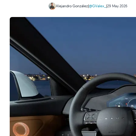
Alejandro González
|
@GValex_
|
29 May 2026