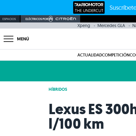
Suscríbete
ESPACIOS
ELÉCTRICOS POR
Xpeng
Mercedes GLA
N
MENÚ
ACTUALIDAD
COMPETICIÓN
CO
HÍBRIDOS
Lexus ES 300h
l/100 km