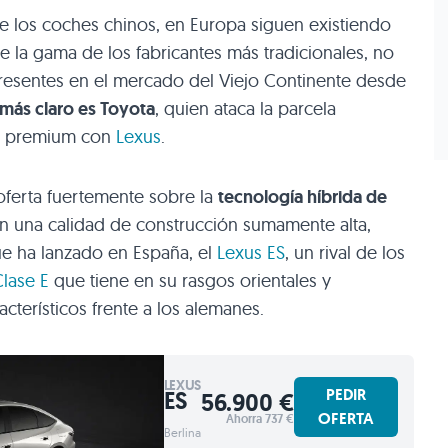
de los coches chinos, en Europa siguen existiendo
 la gama de los fabricantes más tradicionales, no
resentes en el mercado del Viejo Continente desde
más claro es Toyota
, quien ataca la parcela
la premium con
Lexus
.
 oferta fuertemente sobre la
tecnología híbrida de
on una calidad de construcción sumamente alta,
e ha lanzado en España, el
Lexus ES
, un rival de los
lase E
que tiene en su rasgos orientales y
cterísticos frente a los alemanes.
LEXUS
PEDIR
ES
56.900 €
OFERTA
Ahorra 737 €
Berlina