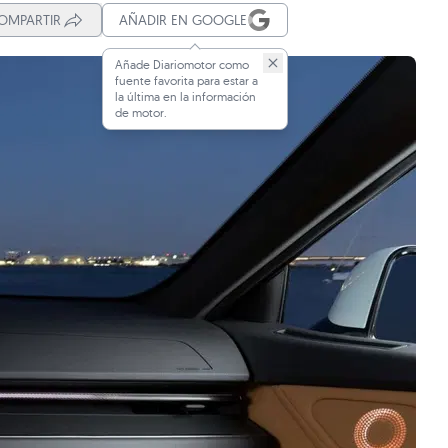
OMPARTIR
AÑADIR EN GOOGLE
Añade Diariomotor como
fuente favorita para estar a
la última en la información
de motor.