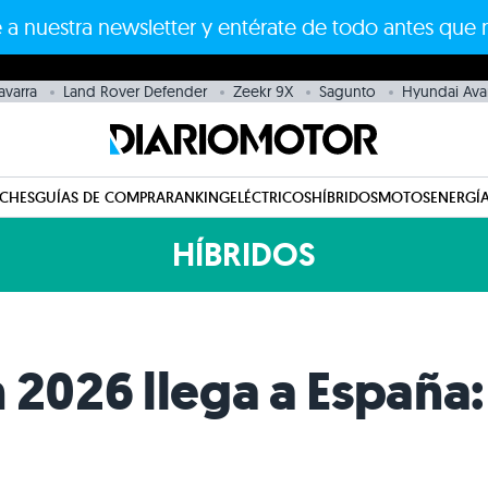
 a nuestra newsletter y entérate de todo antes que 
avarra
Land Rover Defender
Zeekr 9X
Sagunto
Hyundai Ava
CHES
GUÍAS DE COMPRA
RANKING
ELÉCTRICOS
HÍBRIDOS
MOTOS
ENERGÍA
HÍBRIDOS
 2026 llega a España: