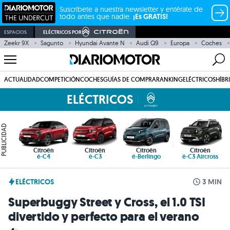
Suscríbete a nuestra newsletter y entérate de
todo antes que nadie.
¡Es GRATIS!
ESPACIOS
ELÉCTRICOS POR
Zeekr 9X
Sagunto
Hyundai Avante N
Audi Q9
Europa
Coches
ACTUALIDAD
COMPETICIÓN
COCHES
GUÍAS DE COMPRA
RANKING
ELÉCTRICOS
HÍBR
ELÉCTRICOS
PUBLICIDAD
Citroën
Citroën
Citroën
Citroën
ë-C4
ë-C3
ë-Berlingo
ë-C3 Aircross
ELÉCTRICOS
3 MIN
Superbuggy Street y Cross, el 1.0 TSI
divertido y perfecto para el verano