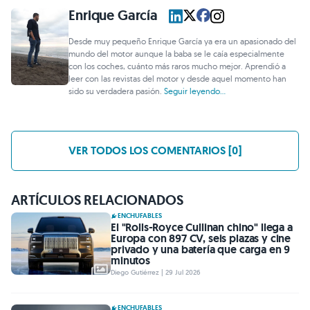
Enrique García
Desde muy pequeño Enrique García ya era un apasionado del
mundo del motor aunque la baba se le caía especialmente
con los coches, cuánto más raros mucho mejor. Aprendió a
leer con las revistas del motor y desde aquel momento han
sido su verdadera pasión.
Seguir leyendo...
VER TODOS LOS COMENTARIOS [0]
ARTÍCULOS RELACIONADOS
ENCHUFABLES
El "Rolls-Royce Cullinan chino" llega a
Europa con 897 CV, seis plazas y cine
privado y una batería que carga en 9
minutos
Diego Gutiérrez | 29 Jul 2026
ENCHUFABLES