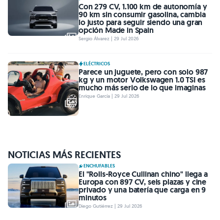
Con 279 CV, 1.100 km de autonomía y
90 km sin consumir gasolina, cambia
lo justo para seguir siendo una gran
opción Made in Spain
Sergio Álvarez | 29 Jul 2026
ELÉCTRICOS
Parece un juguete, pero con solo 987
kg y un motor Volkswagen 1.0 TSI es
mucho más serio de lo que imaginas
Enrique García | 29 Jul 2026
NOTICIAS MÁS RECIENTES
ENCHUFABLES
El "Rolls-Royce Cullinan chino" llega a
Europa con 897 CV, seis plazas y cine
privado y una batería que carga en 9
minutos
Diego Gutiérrez | 29 Jul 2026