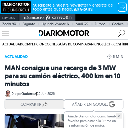
Suscríbete a nuestra newsletter y entérate de
todo antes que nadie.
¡Es GRATIS!
ESPACIOS
ELÉCTRICOS POR
Zeekr 9X
Sagunto
Hyundai Avante N
Audi Q9
Europa
Coches
ACTUALIDAD
COMPETICIÓN
COCHES
GUÍAS DE COMPRA
RANKING
ELÉCTRICOS
HÍBR
ACTUALIDAD
5 MIN
MAN consigue una recarga de 3 MW
para su camión eléctrico, 400 km en 10
minutos
Diego Gutiérrez
|
29 Jun 2026
COMPARTIR
AÑADIR EN GOOGLE
Añade Diariomotor como fuente
favorita para estar a la última en
la información de motor.