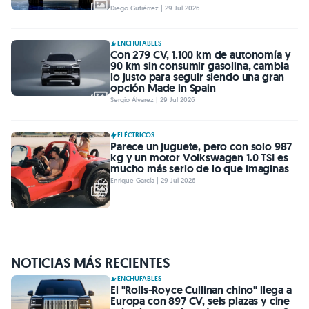
Diego Gutiérrez | 29 Jul 2026
ENCHUFABLES
Con 279 CV, 1.100 km de autonomía y
90 km sin consumir gasolina, cambia
lo justo para seguir siendo una gran
opción Made in Spain
Sergio Álvarez | 29 Jul 2026
ELÉCTRICOS
Parece un juguete, pero con solo 987
kg y un motor Volkswagen 1.0 TSI es
mucho más serio de lo que imaginas
Enrique García | 29 Jul 2026
NOTICIAS MÁS RECIENTES
ENCHUFABLES
El "Rolls-Royce Cullinan chino" llega a
Europa con 897 CV, seis plazas y cine