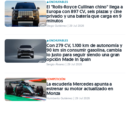
ENCHUFABLES
El "Rolls-Royce Cullinan chino" llega a
Europa con 897 CV, seis plazas y cine
privado y una batería que carga en 9
minutos
Diego Gutiérrez | 29 Jul 2026
ENCHUFABLES
Con 279 CV, 1.100 km de autonomía y
90 km sin consumir gasolina, cambia
lo justo para seguir siendo una gran
opción Made in Spain
Sergio Álvarez | 29 Jul 2026
COMPETICIÓN
La escudería Mercedes apunta a
estrenar su motor actualizado en
Monza
Humberto Gutiérrez | 29 Jul 2026