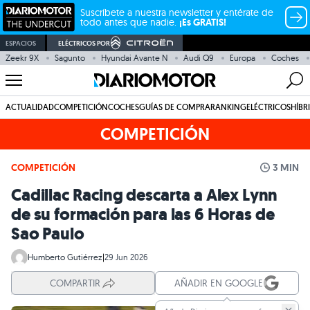
Suscríbete a nuestra newsletter y entérate de
todo antes que nadie.
¡Es GRATIS!
ESPACIOS
ELÉCTRICOS POR
Zeekr 9X
Sagunto
Hyundai Avante N
Audi Q9
Europa
Coches
ACTUALIDAD
COMPETICIÓN
COCHES
GUÍAS DE COMPRA
RANKING
ELÉCTRICOS
HÍBR
COMPETICIÓN
COMPETICIÓN
3 MIN
Cadillac Racing descarta a Alex Lynn
de su formación para las 6 Horas de
Sao Paulo
Humberto Gutiérrez
|
29 Jun 2026
COMPARTIR
AÑADIR EN GOOGLE