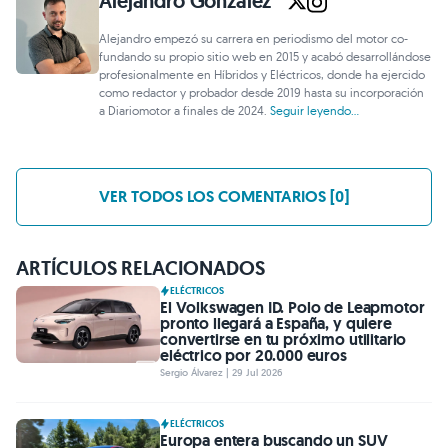
Alejandro González
Alejandro empezó su carrera en periodismo del motor co-
fundando su propio sitio web en 2015 y acabó desarrollándose
profesionalmente en Híbridos y Eléctricos, donde ha ejercido
como redactor y probador desde 2019 hasta su incorporación
a Diariomotor a finales de 2024.
Seguir leyendo...
VER TODOS LOS COMENTARIOS [0]
ARTÍCULOS RELACIONADOS
ELÉCTRICOS
El Volkswagen ID. Polo de Leapmotor
pronto llegará a España, y quiere
convertirse en tu próximo utilitario
eléctrico por 20.000 euros
Sergio Álvarez | 29 Jul 2026
ELÉCTRICOS
Europa entera buscando un SUV