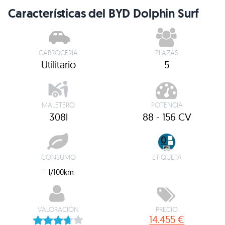
Características del BYD Dolphin Surf
CARROCERÍA
PLAZAS
Utilitario
5
MALETERO
POTENCIA
308l
88 - 156 CV
CONSUMO
ETIQUETA
-
l/100km
VALORACIÓN
PRECIO
14.455 €