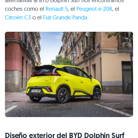
alternativas al BYD Dolphin Surf nos encontramos
coches como el
Renault 5
, el
Peugeot e-208
, el
Citroën C3
o el
Fiat Grande Panda
.
Diseño exterior del BYD Dolphin Surf