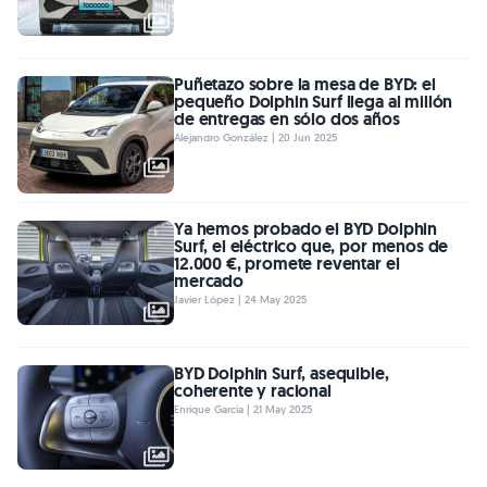
Puñetazo sobre la mesa de BYD: el
pequeño Dolphin Surf llega al millón
de entregas en sólo dos años
Alejandro González | 20 Jun 2025
Ya hemos probado el BYD Dolphin
Surf, el eléctrico que, por menos de
12.000 €, promete reventar el
mercado
Javier López | 24 May 2025
BYD Dolphin Surf, asequible,
coherente y racional
Enrique García | 21 May 2025