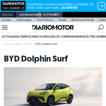
Suscríbete a nuestra newsletter y entérate de
todo antes que nadie.
¡Es GRATIS!
ESPACIOS
ELÉCTRICOS POR
Europa
Volkswagen
Ford Fathom
Skoda
Beneficios Honda
Geel
ACTUALIDAD
COMPETICIÓN
COCHES
GUÍAS DE COMPRA
RANKING
ELÉCTRICOS
HÍBR
Inicio
Marcas
BYD
BYD Dolphin Surf
BYD Dolphin Surf