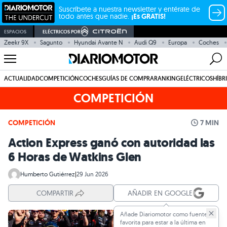
Suscríbete a nuestra newsletter y entérate de
todo antes que nadie.
¡Es GRATIS!
ESPACIOS
ELÉCTRICOS POR
Zeekr 9X
Sagunto
Hyundai Avante N
Audi Q9
Europa
Coches
ACTUALIDAD
COMPETICIÓN
COCHES
GUÍAS DE COMPRA
RANKING
ELÉCTRICOS
HÍBR
COMPETICIÓN
COMPETICIÓN
7 MIN
Action Express ganó con autoridad las
6 Horas de Watkins Glen
Humberto Gutiérrez
|
29 Jun 2026
COMPARTIR
AÑADIR EN GOOGLE
Añade Diariomotor como fuente
favorita para estar a la última en