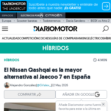
Suscríbete a nuestra newsletter y entérate de
todo antes que nadie.
¡Es GRATIS!
ESPACIOS
ELÉCTRICOS POR
Europa
Scooter baratas
Todoterrenos
Dacia Sandero
B03X vs Atto 2
ACTUALIDAD
COMPETICIÓN
COCHES
GUÍAS DE COMPRA
RANKING
ELÉCTRICOS
HÍBR
HÍBRIDOS
HÍBRIDOS
4 MIN
El Nissan Qashqai es la mayor
alternativa al Jaecoo 7 en España
Alejandro González
|
@GValex_
|
22 May 2026
COMPARTIR
AÑADIR EN GOOGLE
Añade Diariomotor como fuente
favorita para estar a la última en