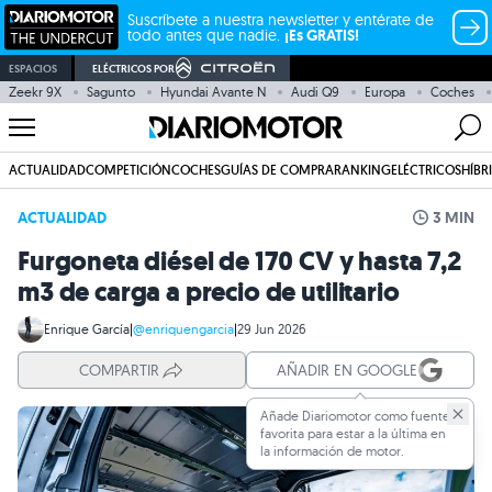
Suscríbete a nuestra newsletter y entérate de
todo antes que nadie.
¡Es GRATIS!
ESPACIOS
ELÉCTRICOS POR
Zeekr 9X
Sagunto
Hyundai Avante N
Audi Q9
Europa
Coches
ACTUALIDAD
COMPETICIÓN
COCHES
GUÍAS DE COMPRA
RANKING
ELÉCTRICOS
HÍBR
ACTUALIDAD
3 MIN
Furgoneta diésel de 170 CV y hasta 7,2
m3 de carga a precio de utilitario
Enrique García
|
@enriquengarcia
|
29 Jun 2026
COMPARTIR
AÑADIR EN GOOGLE
Añade Diariomotor como fuente
favorita para estar a la última en
la información de motor.