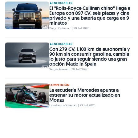
ENCHUFABLES
El "Rolls-Royce Cullinan chino" llega a
Europa con 897 CV, seis plazas y cine
privado y una batería que carga en 9
minutos
Diego Gutiérrez | 29 Jul 2026
ENCHUFABLES
Con 279 CV, 1.100 km de autonomía y
90 km sin consumir gasolina, cambia
lo justo para seguir siendo una gran
opción Made in Spain
Sergio Álvarez | 29 Jul 2026
COMPETICIÓN
La escudería Mercedes apunta a
estrenar su motor actualizado en
Monza
Humberto Gutiérrez | 29 Jul 2026