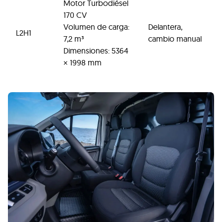
Motor Turbodiésel
170 CV
Volumen de carga:
Delantera,
L2H1
7,2 m³
cambio manual
Dimensiones: 5364
× 1998 mm