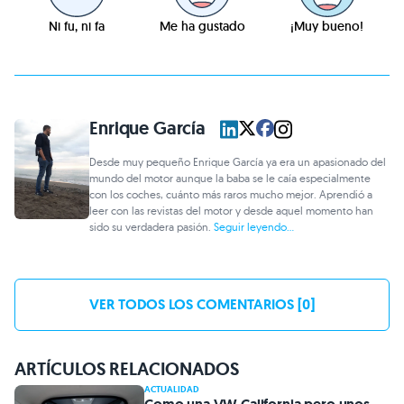
Ni fu, ni fa
Me ha gustado
¡Muy bueno!
Enrique García
Desde muy pequeño Enrique García ya era un apasionado del
mundo del motor aunque la baba se le caía especialmente
con los coches, cuánto más raros mucho mejor. Aprendió a
leer con las revistas del motor y desde aquel momento han
sido su verdadera pasión.
Seguir leyendo...
VER TODOS LOS COMENTARIOS [0]
ARTÍCULOS RELACIONADOS
ACTUALIDAD