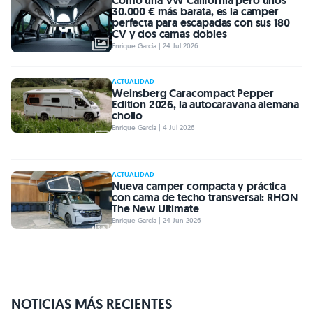
Como una VW California pero unos
30.000 € más barata, es la camper
perfecta para escapadas con sus 180
CV y dos camas dobles
Enrique García | 24 Jul 2026
ACTUALIDAD
Weinsberg Caracompact Pepper
Edition 2026, la autocaravana alemana
chollo
Enrique García | 4 Jul 2026
ACTUALIDAD
Nueva camper compacta y práctica
con cama de techo transversal: RHON
The New Ultimate
Enrique García | 24 Jun 2026
NOTICIAS MÁS RECIENTES