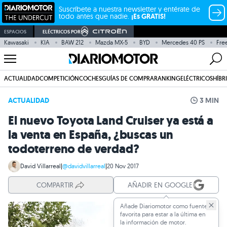
Suscríbete a nuestra newsletter y entérate de
todo antes que nadie.
¡Es GRATIS!
ESPACIOS
ELÉCTRICOS POR
Kawasaki
KIA
BAW 212
Mazda MX-5
BYD
Mercedes 40 PS
Fre
ACTUALIDAD
COMPETICIÓN
COCHES
GUÍAS DE COMPRA
RANKING
ELÉCTRICOS
HÍBR
ACTUALIDAD
3 MIN
El nuevo Toyota Land Cruiser ya está a
la venta en España, ¿buscas un
todoterreno de verdad?
David Villarreal
|
@davidvillarreal
|
20 Nov 2017
COMPARTIR
AÑADIR EN GOOGLE
Añade Diariomotor como fuente
favorita para estar a la última en
la información de motor.