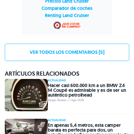
Precios Land Cruiser
Comparador de coches
Renting Land Cruiser
VER TODOS LOS COMENTARIOS [5]
ARTÍCULOS RELACIONADOS
ACTUALIDAD
Hacer casi 600.000 km a un BMW Z4
M Coupé es admirable y es de ser un
auténtico petrolhead
Sergio Álvarez | 1 Ago 2026
ACTUALIDAD
En apenas 5,4 metros, esta camper
barata es perfecta para dos, un