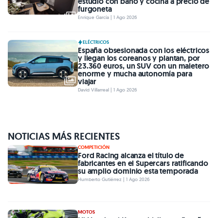
estudio con baño y cocina a precio de
furgoneta
Enrique García | 1 Ago 2026
ELÉCTRICOS
España obsesionada con los eléctricos
y llegan los coreanos y plantan, por
23.360 euros, un SUV con un maletero
enorme y mucha autonomía para
viajar
David Villarreal | 1 Ago 2026
NOTICIAS MÁS RECIENTES
COMPETICIÓN
Ford Racing alcanza el título de
fabricantes en el Supercars ratificando
su amplio dominio esta temporada
Humberto Gutiérrez | 1 Ago 2026
MOTOS