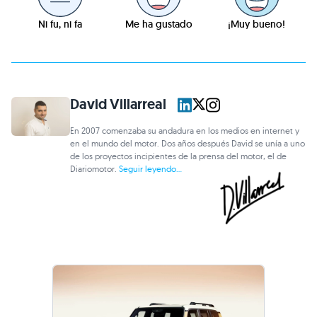
Ni fu, ni fa
Me ha gustado
¡Muy bueno!
David Villarreal
En 2007 comenzaba su andadura en los medios en internet y
en el mundo del motor. Dos años después David se unía a uno
de los proyectos incipientes de la prensa del motor, el de
Diariomotor.
Seguir leyendo...