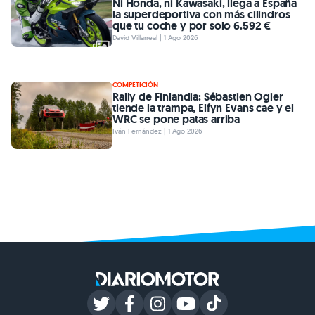
Ni Honda, ni Kawasaki, llega a España
la superdeportiva con más cilindros
que tu coche y por solo 6.592 €
David Villarreal | 1 Ago 2026
COMPETICIÓN
Rally de Finlandia: Sébastien Ogier
tiende la trampa, Elfyn Evans cae y el
WRC se pone patas arriba
Iván Fernández | 1 Ago 2026