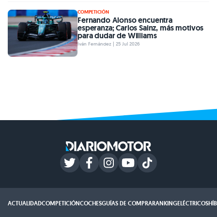
COMPETICIÓN
Fernando Alonso encuentra
esperanza; Carlos Sainz, más motivos
para dudar de Williams
Iván Fernández | 25 Jul 2026
ACTUALIDAD
COMPETICIÓN
COCHES
GUÍAS DE COMPRA
RANKING
ELÉCTRICOS
HÍ