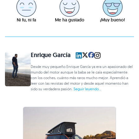
Ni fu, ni fa
Me ha gustado
¡Muy bueno!
Enrique García
Desde muy pequeño Enrique García ya era un apasionado del
mundo del motor aunque la baba se le caía especialmente
con los coches, cuánto más raros mucho mejor. Aprendió a
leer con las revistas del motor y desde aquel momento han
sido su verdadera pasión.
Seguir leyendo...