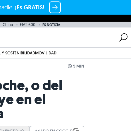
nadie.
¡Es GRATIS!
China
FIAT 600
ES NOTICIA
 Y SOSTENIBILIDAD
MOVILIDAD
5 MIN
oche, o del
ye en el
a