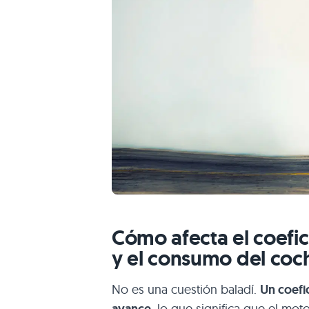
Cómo afecta el coefi
y el consumo del coc
No es una cuestión baladí.
Un coefi
avance
, lo que significa que el mo