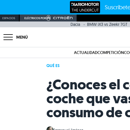
Suscríbete
ESPACIOS
ELÉCTRICOS POR
Dacia
BMW iX3 vs Zeekr 7GT
MENÚ
ACTUALIDAD
COMPETICIÓN
CO
QUÉ ES
¿Conoces el c
coche que vas
consumo de c
Emmanuel Jiménez