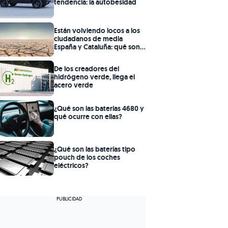
tendencia: la autobesidad
Están volviendo locos a los
ciudadanos de media
España y Cataluña: qué son
las desaladoras
De los creadores del
hidrógeno verde, llega el
acero verde
¿Qué son las baterías 4680 y
qué ocurre con ellas?
¿Qué son las baterías tipo
pouch de los coches
eléctricos?