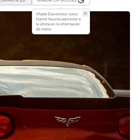
OMPARTIR
AÑADIR EN GOOGLE
Añade Diariomotor como
fuente favorita para estar a
la última en la información
de motor.