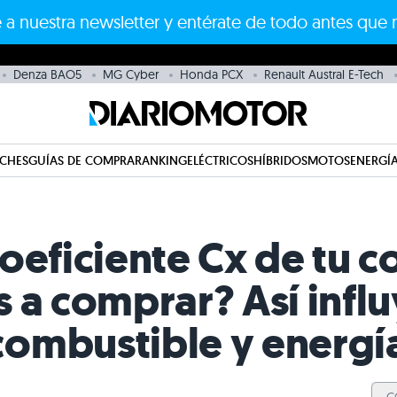
 a nuestra newsletter y entérate de todo antes que 
Denza BAO5
MG Cyber
Honda PCX
Renault Austral E-Tech
CHES
GUÍAS DE COMPRA
RANKING
ELÉCTRICOS
HÍBRIDOS
MOTOS
ENERGÍA
oeficiente Cx de tu c
 a comprar? Así influ
ombustible y energí